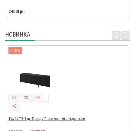
2400Грн
НОВИНКА
-5 %
0
9
2
3
5
9
4
8
Тумба ТВ 4-дв Тренд / Trend чорний з підсвіткою