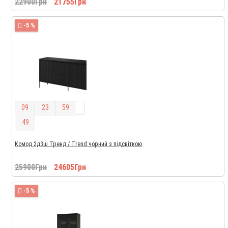
22900Грн
21755Грн
-5 %
0
9
2
3
5
9
4
8
Комод 2д3ш Тренд / Trend чорний з підсвіткою
25900Грн
24605Грн
-5 %