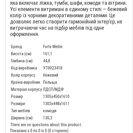
яка включає ліжка, тумби, шафи, комоди та вітрини.
Усі елементи витримані в єдиному стилі — бежевий
колір із чорними декоративними деталями. Це
дозволяє легко створити гармонійний інтер’єр, не
витрачаючи час на підбір меблів під одне
оформлення.
Бренд
Forte Meble
Висота (см)
161,1
Глибина (см)
44,8
Код виробника
УТ0023418
Колір корпусу
бежевий
Країна-виробник
Польща
Матеріал корпусу
ЛДСП/МДФ
Розмір
1305x450x1610
Розміри
1303x448x1611
Тип меблів
комоди
Ширина (см)
130,3
There are no questions about this product..
Показано з 0 по 0 із 0 (0 сторінок)