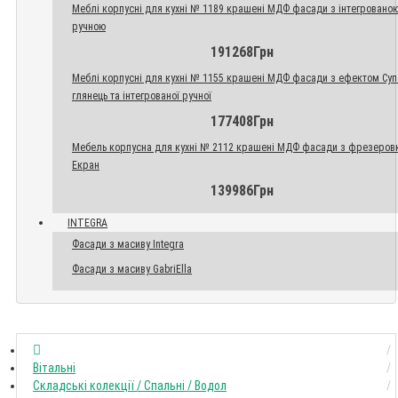
Меблі корпусні для кухні № 1189 крашені МДФ фасади з інтегровано
ручною
191268Грн
Меблі корпусні для кухні № 1155 крашені МДФ фасади з ефектом Су
глянець та інтегрованої ручної
177408Грн
Мебель корпусна для кухні № 2112 крашені МДФ фасади з фрезеров
Екран
139986Грн
INTEGRA
Фасади з масиву Integra
Фасади з масиву GabriElla
Вітальні
Складські колекції / Спальні / Водол