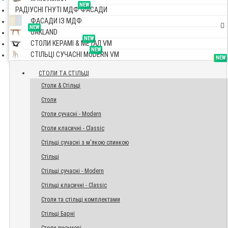
NEW
РАДІУСНІ ГНУТІ МДФ ФАСАДИ
ФАСАДИ ІЗ МДФ
NEW
OAKLAND
NEW
СТОЛИ КЕРАМІ & МЕТАЛ VM
NEW
СТІЛЬЦІ СУЧАСНІ MODERN VM
TOP
NEW
NEW
NEW
СТОЛИ ТА СТІЛЬЦІ
Столи & Стільці
Столи
Столи сучасні - Modern
Столи класичні - Classic
Стільці сучасні з м'якою спинкою
Стільці
Стільці сучасні - Modern
Стільці класичні - Classic
Столи та стільці комплектами
Стільці Барні