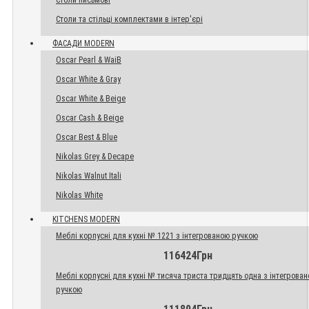
Столи письмові
Столи та стільці комплектами в інтер'єрі
ФАСАДИ MODERN
Oscar Pearl & WaiB
Oscar White & Gray
Oscar White & Beige
Oscar Cash & Beige
Oscar Best & Blue
Nikolas Grey & Decape
Nikolas Walnut Itali
Nikolas White
KITCHENS MODERN
Меблі корпусні для кухні № 1221 з інтегрованою ручкою
116424Грн
Меблі корпусні для кухні № тисяча триста тридцять одна з інтегрова
ручкою