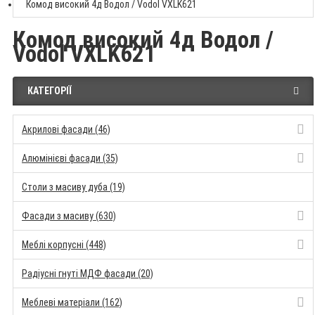
Комод високий 4д Водол / Vodol VXLK621
Комод високий 4д Водол /
Vodol VXLK621
КАТЕГОРІЇ
Акрилові фасади (46)
Алюмінієві фасади (35)
Столи з масиву дуба (19)
Фасади з масиву (630)
Меблі корпусні (448)
Радіусні гнуті МДФ фасади (20)
Меблеві матеріали (162)