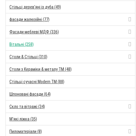
Стільці дерев'яні із дуба (49)
фасади жалюзійні (77)
Фасади меблеві МДФ (336)
Вітальні (258)
Столи & Стільці (310)
Столи з Кераміки & металу TM (48)
Стільці сучасні Modern TM (88)
Шпоновані фасади (64)
Скло та вітражі (34)
М'які ліжка (35)
Пиломатеріали (8)