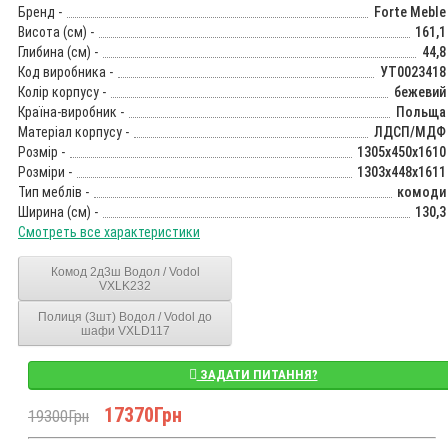
Бренд -
Forte Meble
Висота (см) -
161,1
Глибина (см) -
44,8
Код виробника -
УТ0023418
Колір корпусу -
бежевий
Країна-виробник -
Польща
Матеріал корпусу -
ЛДСП/МДФ
Розмір -
1305x450x1610
Розміри -
1303x448x1611
Тип меблів -
комоди
Ширина (см) -
130,3
Смотреть все характеристики
Комод 2д3ш Водол / Vodol
VXLK232
Полиця (3шт) Водол / Vodol до
шафи VXLD117
ЗАДАТИ ПИТАННЯ?
17370Грн
19300Грн