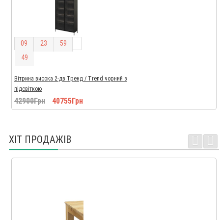
0
9
2
3
5
9
4
8
Вітрина висока 2-дв Тренд / Trend чорний з
підсвіткою
42900Грн
40755Грн
ХІТ ПРОДАЖІВ