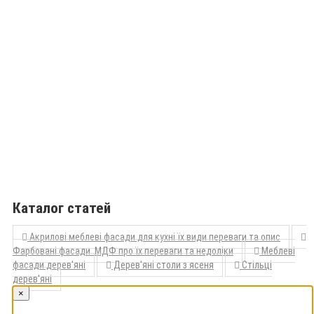
Каталог статей
Акрилові меблеві фасади для кухні їх види переваги та опис
Фарбовані фасади МДФ про їх переваги та недоліки
Меблеві
фасади дерев'яні
Дерев'яні столи з ясеня
Стільці
дерев'яні
×