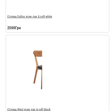
Стілець Dallas ясен лак & soft white
2500Грн
Стілець West ясен лак & soft black