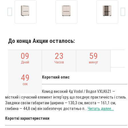
До конца Акции осталось:
0
9
2
3
5
9
Дней
Часов
минут
4
8
Короткий опис
сек
Комод високий 4д Vodol / Водол VXLK621 —
місткий і сучасний елемент інтер’єру, що поєднує практичність і стиль.
Завдяки своїм габаритам (ширина — 130,3 см, висота — 161,1 см,
глибина — 44,8 см) він забезпечує достатньо п...
Читать далее...
Короткі характеристики