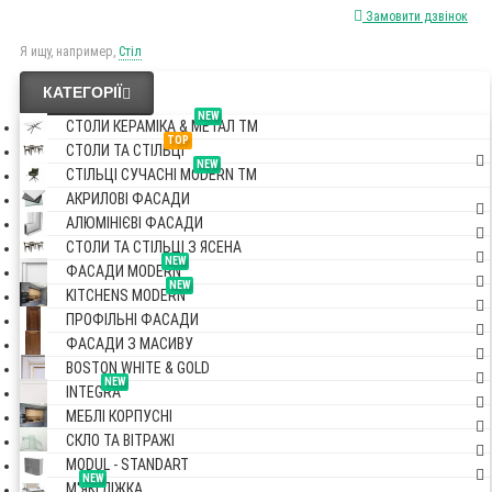
Замовити дзвінок
Я ищу, например,
Стіл
КАТЕГОРІЇ
NEW
СТОЛИ КЕРАМІКА & МЕТАЛ TM
TOP
СТОЛИ ТА СТІЛЬЦІ
NEW
СТІЛЬЦІ СУЧАСНІ MODERN TM
АКРИЛОВІ ФАСАДИ
АЛЮМІНІЄВІ ФАСАДИ
СТОЛИ ТА СТІЛЬЦІ З ЯСЕНА
NEW
ФАСАДИ MODERN
NEW
KITCHENS MODERN
ПРОФІЛЬНІ ФАСАДИ
ФАСАДИ З МАСИВУ
BOSTON WHITE & GOLD
NEW
INTEGRA
МЕБЛІ КОРПУСНІ
СКЛО ТА ВІТРАЖІ
MODUL - STANDART
NEW
М'ЯКІ ЛІЖКА