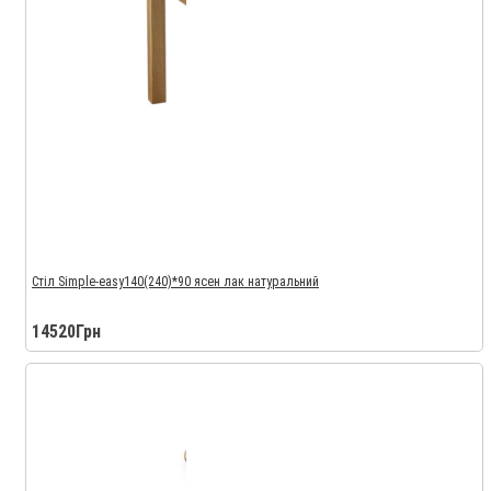
Стіл Simple-easy140(240)*90 ясен лак натуральний
14520Грн