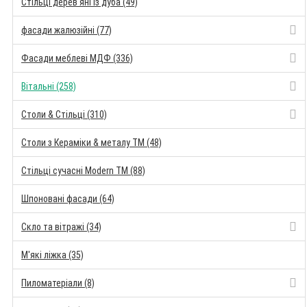
Стільці дерев'яні із дуба (49)
фасади жалюзійні (77)
Фасади меблеві МДФ (336)
Вітальні (258)
Столи & Стільці (310)
Столи з Кераміки & металу TM (48)
Стільці сучасні Modern TM (88)
Шпоновані фасади (64)
Скло та вітражі (34)
М'які ліжка (35)
Пиломатеріали (8)