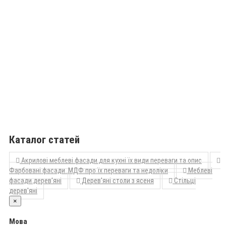
Каталог статей
Акрилові меблеві фасади для кухні їх види переваги та опис
Фарбовані фасади МДФ про їх переваги та недоліки
Меблеві
фасади дерев'яні
Дерев'яні столи з ясеня
Стільці
дерев'яні
×
Мова