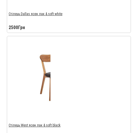
Стілець Dallas ясен лак & soft white
2500Грн
Стілець West ясен лак & soft black