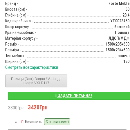
Бренд -
Forte Meble
Висота (см) -
60
Глибина (см) -
23,4
Код виробника -
УТ0023450
Колір корпусу -
бежевий
Країна-виробник -
Польща
Матеріал корпусу -
ЛДСП/МДФ
Розмір -
1500x235x600
Розміри -
1500x234x600
Тип меблів -
полиці
Ширина (см) -
150
Смотреть все характеристики
Полиця (3шт) Водол / Vodol до
шафи VXLD117
ЗАДАТИ ПИТАННЯ?
3420Грн
3800Грн
Наявність:
Є в наявності