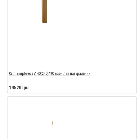
Стіл Simple-easy140(240)*90 ясен лак натуральний
14520Грн