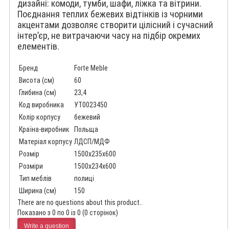
дизайні: комоди, тумби, шафи, ліжка та вітрини.
Поєднання теплих бежевих відтінків із чорними
акцентами дозволяє створити цілісний і сучасний
інтер’єр, не витрачаючи часу на підбір окремих
елементів.
Бренд
Forte Meble
Висота (см)
60
Глибина (см)
23,4
Код виробника
УТ0023450
Колір корпусу
бежевий
Країна-виробник
Польща
Матеріал корпусу
ЛДСП/МДФ
Розмір
1500x235x600
Розміри
1500x234x600
Тип меблів
полиці
Ширина (см)
150
There are no questions about this product..
Показано з 0 по 0 із 0 (0 сторінок)
Write a question