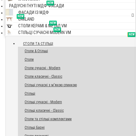
NEW
РАДІУСНІ ГНУТІ МДФ ФАСАДИ
ФАСАДИ ІЗ МДФ
NEW
OAKLAND
NEW
СТОЛИ КЕРАМІ & МЕТАЛ VM
NEW
СТІЛЬЦІ СУЧАСНІ MODERN VM
TOP
NEW
NEW
NEW
СТОЛИ ТА СТІЛЬЦІ
Столи & Стільці
Столи
Столи сучасні - Modern
Столи класичні - Classic
Стільці сучасні з м'якою спинкою
Стільці
Стільці сучасні - Modern
Стільці класичні - Classic
Столи та стільці комплектами
Стільці Барні