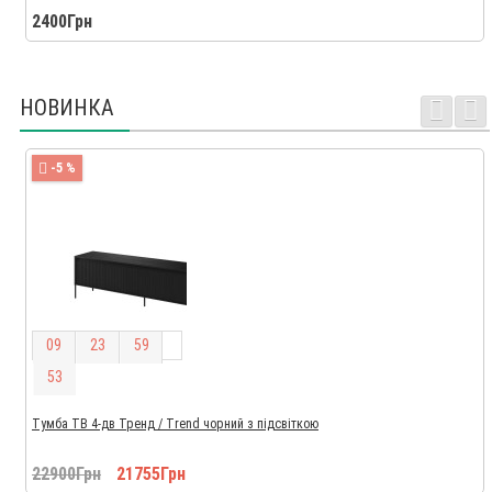
2400Грн
НОВИНКА
-5 %
0
9
2
3
5
9
5
2
Тумба ТВ 4-дв Тренд / Trend чорний з підсвіткою
22900Грн
21755Грн