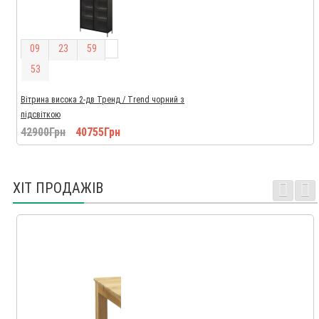
0
9
2
3
5
9
5
2
Вітрина висока 2-дв Тренд / Trend чорний з
підсвіткою
42900Грн
40755Грн
ХІТ ПРОДАЖІВ