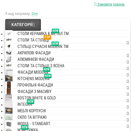
Замовити дзвінок
Я ищу, например,
Стіл
КАТЕГОРІЇ
NEW
СТОЛИ КЕРАМІКА & МЕТАЛ TM
TOP
СТОЛИ ТА СТІЛЬЦІ
NEW
СТІЛЬЦІ СУЧАСНІ MODERN TM
АКРИЛОВІ ФАСАДИ
АЛЮМІНІЄВІ ФАСАДИ
СТОЛИ ТА СТІЛЬЦІ З ЯСЕНА
NEW
ФАСАДИ MODERN
NEW
KITCHENS MODERN
ПРОФІЛЬНІ ФАСАДИ
ФАСАДИ З МАСИВУ
BOSTON WHITE & GOLD
NEW
INTEGRA
МЕБЛІ КОРПУСНІ
СКЛО ТА ВІТРАЖІ
MODUL - STANDART
NEW
М'ЯКІ ЛІЖКА