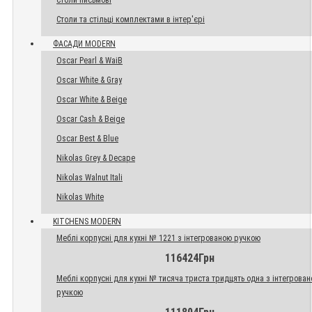
Столи письмові
Столи та стільці комплектами в інтер'єрі
ФАСАДИ MODERN
Oscar Pearl & WaiB
Oscar White & Gray
Oscar White & Beige
Oscar Cash & Beige
Oscar Best & Blue
Nikolas Grey & Decape
Nikolas Walnut Itali
Nikolas White
KITCHENS MODERN
Меблі корпусні для кухні № 1221 з інтегрованою ручкою
116424Грн
Меблі корпусні для кухні № тисяча триста тридцять одна з інтегрова
ручкою