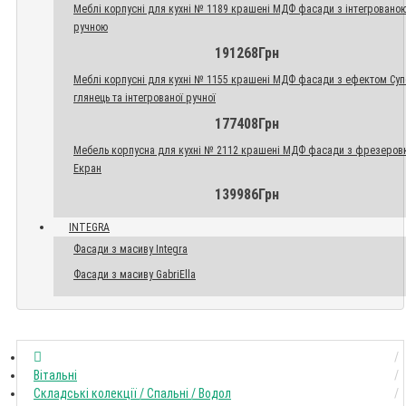
Меблі корпусні для кухні № 1189 крашені МДФ фасади з інтегровано
ручною
191268Грн
Меблі корпусні для кухні № 1155 крашені МДФ фасади з ефектом Су
глянець та інтегрованої ручної
177408Грн
Мебель корпусна для кухні № 2112 крашені МДФ фасади з фрезеров
Екран
139986Грн
INTEGRA
Фасади з масиву Integra
Фасади з масиву GabriElla
Вітальні
Складські колекції / Спальні / Водол