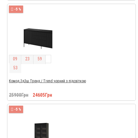
-5 %
0
9
2
3
5
9
5
2
Комод 2д3ш Тренд / Trend чорний з підсвіткою
25900Грн
24605Грн
-5 %