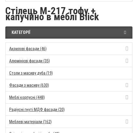
Стілець M-217 тофу +
капучино в меблі Blick
КАТЕГОРІЇ
Акрилові фасади (46)
Алюмінієві фасади (35)
Столи з масиву дуба (19)
Фасади з масиву (630)
Меблі корпусні (448)
Радіусні гнуті МДФ фасади (20)
Меблеві матеріали (162)