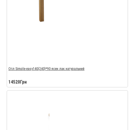
Стіл Simple-easy140(240)*90 ясен лак натуральний
14520Грн