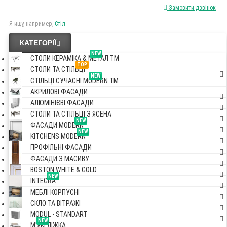
Замовити дзвінок
Я ищу, например,
Стіл
КАТЕГОРІЇ
NEW
СТОЛИ КЕРАМІКА & МЕТАЛ TM
TOP
СТОЛИ ТА СТІЛЬЦІ
NEW
СТІЛЬЦІ СУЧАСНІ MODERN TM
АКРИЛОВІ ФАСАДИ
АЛЮМІНІЄВІ ФАСАДИ
СТОЛИ ТА СТІЛЬЦІ З ЯСЕНА
NEW
ФАСАДИ MODERN
NEW
KITCHENS MODERN
ПРОФІЛЬНІ ФАСАДИ
ФАСАДИ З МАСИВУ
BOSTON WHITE & GOLD
NEW
INTEGRA
МЕБЛІ КОРПУСНІ
СКЛО ТА ВІТРАЖІ
MODUL - STANDART
NEW
М'ЯКІ ЛІЖКА