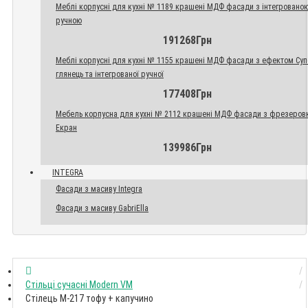
Меблі корпусні для кухні № 1189 крашені МДФ фасади з інтегровано
ручною
191268Грн
Меблі корпусні для кухні № 1155 крашені МДФ фасади з ефектом Су
глянець та інтегрованої ручної
177408Грн
Мебель корпусна для кухні № 2112 крашені МДФ фасади з фрезеров
Екран
139986Грн
INTEGRA
Фасади з масиву Integra
Фасади з масиву GabriElla
Стільці сучасні Modern VM
Стілець M-217 тофу + капучино