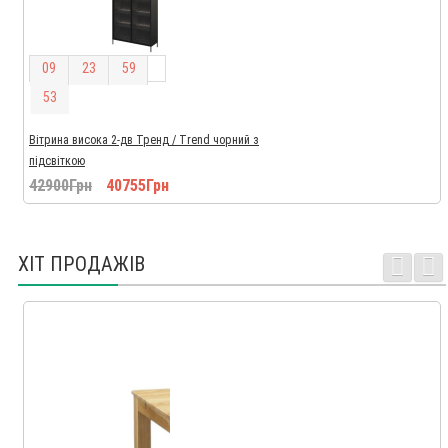
0
9
2
3
5
9
5
2
Вітрина висока 2-дв Тренд / Trend чорний з
підсвіткою
42900Грн
40755Грн
ХІТ ПРОДАЖІВ