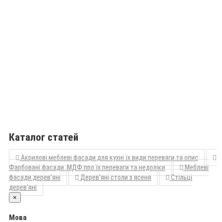
Каталог статей
Акрилові меблеві фасади для кухні їх види переваги та опис
Фарбовані фасади МДФ про їх переваги та недоліки
Меблеві
фасади дерев'яні
Дерев'яні столи з ясеня
Стільці
дерев'яні
×
Мова