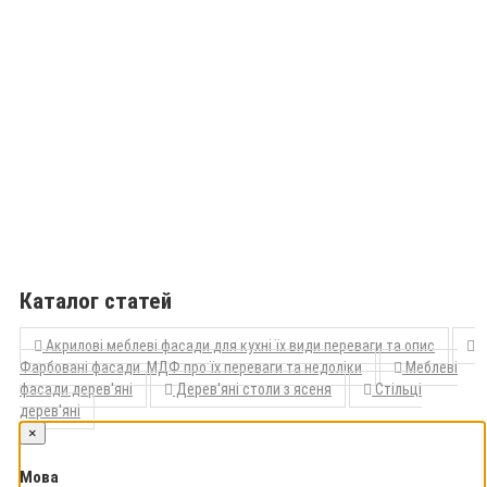
Каталог статей
Акрилові меблеві фасади для кухні їх види переваги та опис
Фарбовані фасади МДФ про їх переваги та недоліки
Меблеві
фасади дерев'яні
Дерев'яні столи з ясеня
Стільці
дерев'яні
×
Мова