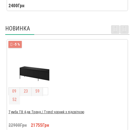
2400Грн
НОВИНКА
-5 %
0
9
2
3
5
9
5
1
Тумба ТВ 4-дв Тренд / Trend чорний з підсвіткою
22900Грн
21755Грн