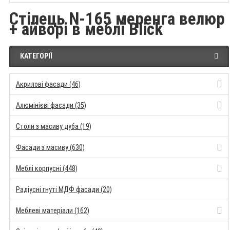
Стілець N-165 меренга велюр
+ айворі в меблі Blick
КАТЕГОРІЇ
Акрилові фасади (46)
Алюмінієві фасади (35)
Столи з масиву дуба (19)
Фасади з масиву (630)
Меблі корпусні (448)
Радіусні гнуті МДФ фасади (20)
Меблеві матеріали (162)