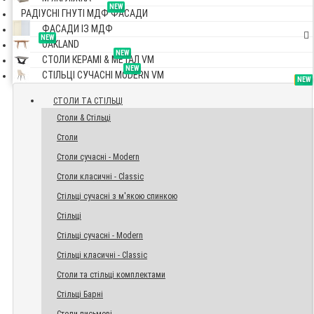
NEW
РАДІУСНІ ГНУТІ МДФ ФАСАДИ
ФАСАДИ ІЗ МДФ
NEW
OAKLAND
NEW
СТОЛИ КЕРАМІ & МЕТАЛ VM
NEW
СТІЛЬЦІ СУЧАСНІ MODERN VM
TOP
NEW
NEW
NEW
СТОЛИ ТА СТІЛЬЦІ
Столи & Стільці
Столи
Столи сучасні - Modern
Столи класичні - Classic
Стільці сучасні з м'якою спинкою
Стільці
Стільці сучасні - Modern
Стільці класичні - Classic
Столи та стільці комплектами
Стільці Барні