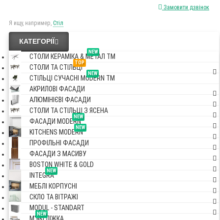
Замовити дзвінок
Я ищу, например,
Стіл
КАТЕГОРІЇ
NEW
СТОЛИ КЕРАМІКА & МЕТАЛ TM
TOP
СТОЛИ ТА СТІЛЬЦІ
NEW
СТІЛЬЦІ СУЧАСНІ MODERN TM
АКРИЛОВІ ФАСАДИ
АЛЮМІНІЄВІ ФАСАДИ
СТОЛИ ТА СТІЛЬЦІ З ЯСЕНА
NEW
ФАСАДИ MODERN
NEW
KITCHENS MODERN
ПРОФІЛЬНІ ФАСАДИ
ФАСАДИ З МАСИВУ
BOSTON WHITE & GOLD
NEW
INTEGRA
МЕБЛІ КОРПУСНІ
СКЛО ТА ВІТРАЖІ
MODUL - STANDART
NEW
М'ЯКІ ЛІЖКА