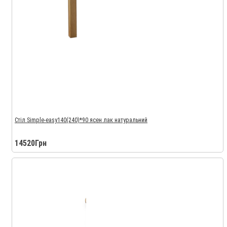
Стіл Simple-easy140(240)*90 ясен лак натуральний
14520Грн