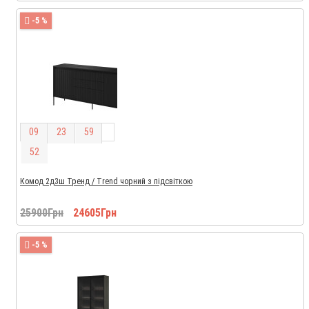
-5 %
0
9
2
3
5
9
5
1
Комод 2д3ш Тренд / Trend чорний з підсвіткою
25900Грн
24605Грн
-5 %