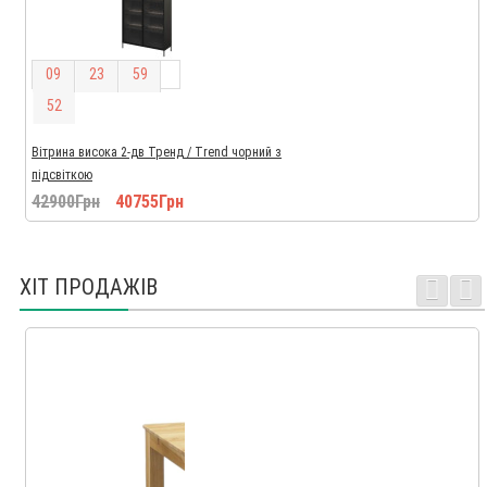
0
9
2
3
5
9
5
1
Вітрина висока 2-дв Тренд / Trend чорний з
підсвіткою
42900Грн
40755Грн
ХІТ ПРОДАЖІВ