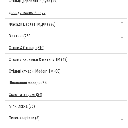
Стільці дерев'яні із дуба (49)
фасади жалюзійні (77)
Фасади меблеві МДФ (336)
Вітальні (258)
Столи & Стільці (310)
Столи з Кераміки & металу TM (48)
Стільці сучасні Modern TM (88)
Шпоновані фасади (64)
Скло та вітражі (34)
М'які ліжка (35)
Пиломатеріали (8)