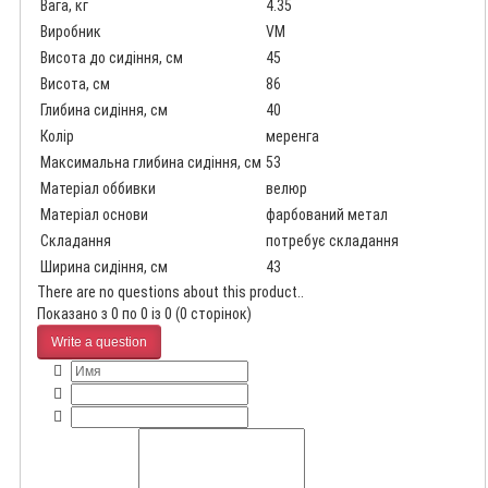
Вага, кг
4.35
Виробник
VM
Висота до сидіння, см
45
Висота, см
86
Глибина сидіння, см
40
Колір
меренга
Максимальна глибина сидіння, см
53
Матеріал оббивки
велюр
Матеріал основи
фарбований метал
Складання
потребує складання
Ширина сидіння, см
43
There are no questions about this product..
Показано з 0 по 0 із 0 (0 сторінок)
Write a question