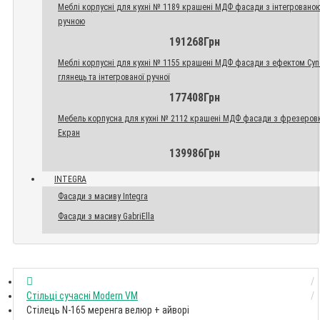
Меблі корпусні для кухні № 1189 крашені МДФ фасади з інтегровано
ручною
191268Грн
Меблі корпусні для кухні № 1155 крашені МДФ фасади з ефектом Су
глянець та інтегрованої ручної
177408Грн
Мебель корпусна для кухні № 2112 крашені МДФ фасади з фрезеров
Екран
139986Грн
INTEGRA
Фасади з масиву Integra
Фасади з масиву GabriElla
Стільці сучасні Modern VM
Стілець N-165 меренга велюр + айворі