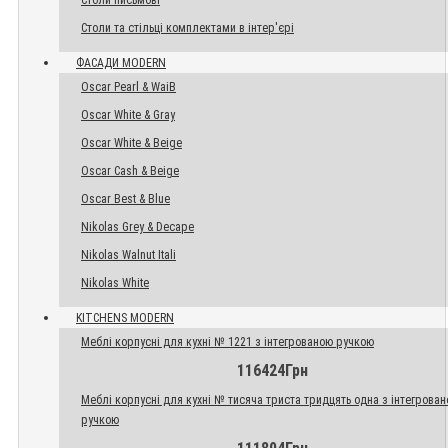
Столи письмові
Столи та стільці комплектами в інтер'єрі
ФАСАДИ MODERN
Oscar Pearl & WaiB
Oscar White & Gray
Oscar White & Beige
Oscar Cash & Beige
Oscar Best & Blue
Nikolas Grey & Decape
Nikolas Walnut Itali
Nikolas White
KITCHENS MODERN
Меблі корпусні для кухні № 1221 з інтегрованою ручкою
116424Грн
Меблі корпусні для кухні № тисяча триста тридцять одна з інтегрова
ручкою