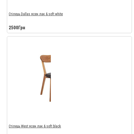
Стілець Dallas ясен лак & soft white
2500Грн
Стілець West ясен лак & soft black