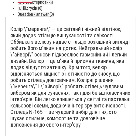
Характеристики
Відгуків (0)
Question - answer (0)
Колір \"меренга\" — це світлий і ніжний відтінок,
який додає стільцю вишуканості та свіжості.
Оббивка з велюру надає стільцю розкішний вигляд і
робить його м'яким на дотик. Нейтральний колір
\"айворі\" основи підкреслює гармонійний і легкий
дизайн. Велюр — це м'яка й приємна тканина, яка
додає відчуття затишку. Крім того, велюр
відрізняється міцністю і стійкістю до зносу, що
робить стілець довговічним. Колірні рішення
\"меренга\" і \"айворі\" роблять стілець чудовим
вибором як для сучасних, так і для більш класичних
інтер'єрів. Він легко впишеться у світлі та пастельні
кольорові схеми, додаючи інтер'єру витонченості.
Стілець N-165 — це чудовий вибір для тих, хто
шукає стильне, комфортне та довговічне
доповнення до свого інтер'єру.