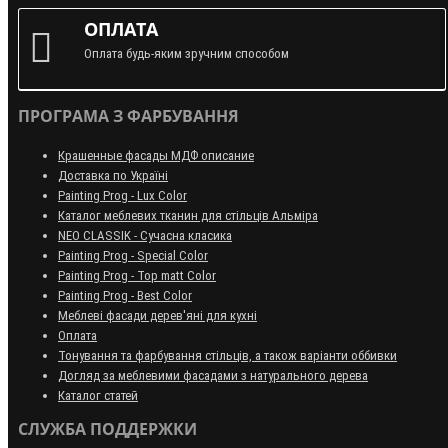
ОПЛАТА
Оплата будь-яким зручним способом
ПРОГРАМА З ФАРБУВАННЯ
Крашенные фасады МДФ описание
Доставка по Україні
Painting Prog - Lux Color
Каталог меблевих тканин для стільців Альміра
NEO CLASSIK - Сучасна класика
Painting Prog - Special Color
Painting Prog - Top matt Color
Painting Prog - Best Color
Меблеві фасади дерев'яні для кухні
Оплата
Тонування та фарбування стільців, а також варіанти оббивки
Догляд за меблевими фасадами з натурального дерева
Каталог статей
СЛУЖБА ПОДДЕРЖКИ