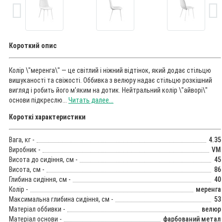
Короткий опис
Колір \"меренга\" — це світлий і ніжний відтінок, який додає стільцю
вишуканості та свіжості. Оббивка з велюру надає стільцю розкішний
вигляд і робить його м'яким на дотик. Нейтральний колір \"айворі\"
основи підкреслю...
Читать далее...
Короткі характеристики
Вага, кг -
4.35
Виробник -
VM
Висота до сидіння, см -
45
Висота, см -
86
Глибина сидіння, см -
40
Колір -
меренга
Максимальна глибина сидіння, см -
53
Матеріал оббивки -
велюр
Матеріал основи -
фарбований метал