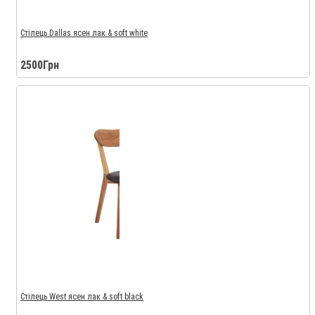
Стілець Dallas ясен лак & soft white
2500Грн
Стілець West ясен лак & soft black