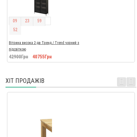
0
9
2
3
5
9
5
1
Вітрина висока 2-дв Тренд / Trend чорний з
підсвіткою
42900Грн
40755Грн
ХІТ ПРОДАЖІВ