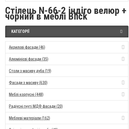
Стілець N-66-2 індіго велюр +
чорний в меблі Blick
КАТЕГОРІЇ
Акрилові фасади (46)
Алюмінієві фасади (35)
Столи з масиву дуба (19)
Фасади з масиву (630)
Меблі корпусні (448)
Радіусні гнуті МДФ фасади (20)
Меблеві матеріали (162)