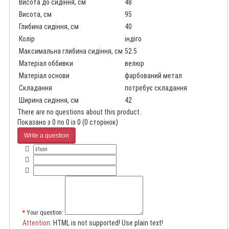
Висота до сидіння, см
48
Висота, см
95
Глибина сидіння, см
40
Колір
індіго
Максимальна глибина сидіння, см
52.5
Матеріал оббивки
велюр
Матеріал основи
фарбований метал
Складання
потребує складання
Ширина сидіння, см
42
There are no questions about this product..
Показано з 0 по 0 із 0 (0 сторінок)
Write a question
Your question:
Attention
: HTML is not supported! Use plain text!