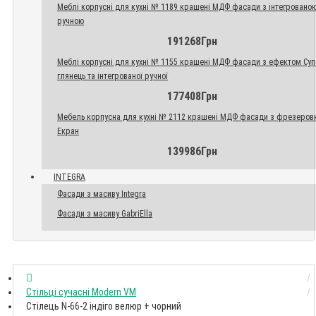
Меблі корпусні для кухні № 1189 крашені МДФ фасади з інтегровано
ручною
191268Грн
Меблі корпусні для кухні № 1155 крашені МДФ фасади з ефектом Су
глянець та інтегрованої ручної
177408Грн
Мебель корпусна для кухні № 2112 крашені МДФ фасади з фрезеров
Екран
139986Грн
INTEGRA
Фасади з масиву Integra
Фасади з масиву GabriElla
Стільці сучасні Modern VM
Стілець N-66-2 індіго велюр + чорний