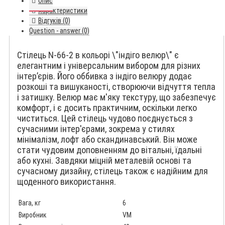
Опис
Характеристики
Відгуків (0)
Question - answer (0)
Стілець N-66-2 в кольорі \"індіго велюр\" є
елегантним і універсальним вибором для різних
інтер’єрів. Його оббивка з індіго велюру додає
розкоші та вишуканості, створюючи відчуття тепла
і затишку. Велюр має м'яку текстуру, що забезпечує
комфорт, і є досить практичним, оскільки легко
чиститься. Цей стілець чудово поєднується з
сучасними інтер'єрами, зокрема у стилях
мінімалізм, лофт або скандинавський. Він може
стати чудовим доповненням до вітальні, їдальні
або кухні. Завдяки міцній металевій основі та
сучасному дизайну, стілець також є надійним для
щоденного використання.
Вага, кг
6
Виробник
VM