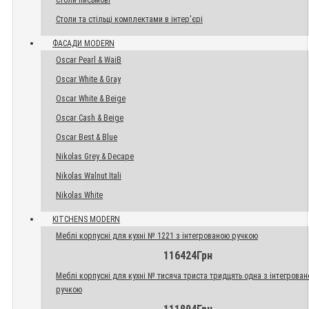
Столи письмові
Столи та стільці комплектами в інтер'єрі
ФАСАДИ MODERN
Oscar Pearl & WaiB
Oscar White & Gray
Oscar White & Beige
Oscar Cash & Beige
Oscar Best & Blue
Nikolas Grey & Decape
Nikolas Walnut Itali
Nikolas White
KITCHENS MODERN
Меблі корпусні для кухні № 1221 з інтегрованою ручкою
116424Грн
Меблі корпусні для кухні № тисяча триста тридцять одна з інтегрова
ручкою