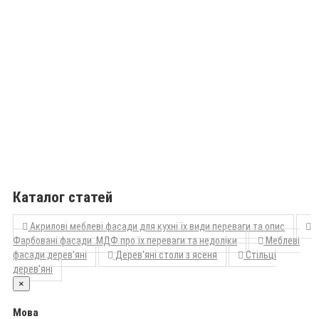
Каталог статей
Акрилові меблеві фасади для кухні їх види переваги та опис
Фарбовані фасади МДФ про їх переваги та недоліки
Меблеві
фасади дерев'яні
Дерев'яні столи з ясеня
Стільці
дерев'яні
×
Мова