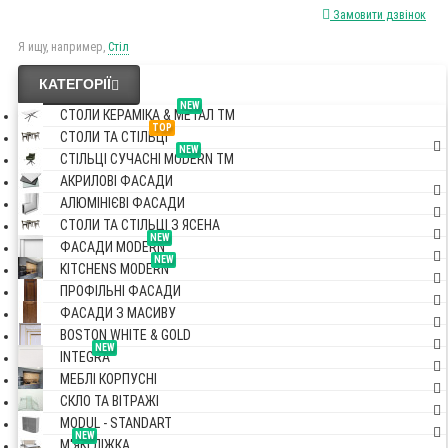
Замовити дзвінок
Я ищу, например,
Стіл
КАТЕГОРІЇ
NEW
СТОЛИ КЕРАМІКА & МЕТАЛ TM
TOP
СТОЛИ ТА СТІЛЬЦІ
NEW
СТІЛЬЦІ СУЧАСНІ MODERN TM
АКРИЛОВІ ФАСАДИ
АЛЮМІНІЄВІ ФАСАДИ
СТОЛИ ТА СТІЛЬЦІ З ЯСЕНА
NEW
ФАСАДИ MODERN
NEW
KITCHENS MODERN
ПРОФІЛЬНІ ФАСАДИ
ФАСАДИ З МАСИВУ
BOSTON WHITE & GOLD
NEW
INTEGRA
МЕБЛІ КОРПУСНІ
СКЛО ТА ВІТРАЖІ
MODUL - STANDART
NEW
М'ЯКІ ЛІЖКА