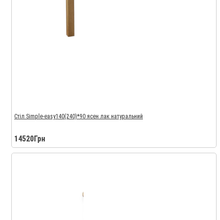
Стіл Simple-easy140(240)*90 ясен лак натуральний
14520Грн