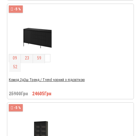
-5 %
0
9
2
3
5
9
5
1
Комод 2д3ш Тренд / Trend чорний з підсвіткою
25900Грн
24605Грн
-5 %