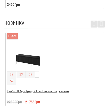
2400Грн
НОВИНКА
-5 %
0
9
2
3
5
9
5
1
Тумба ТВ 4-дв Тренд / Trend чорний з підсвіткою
22900Грн
21755Грн