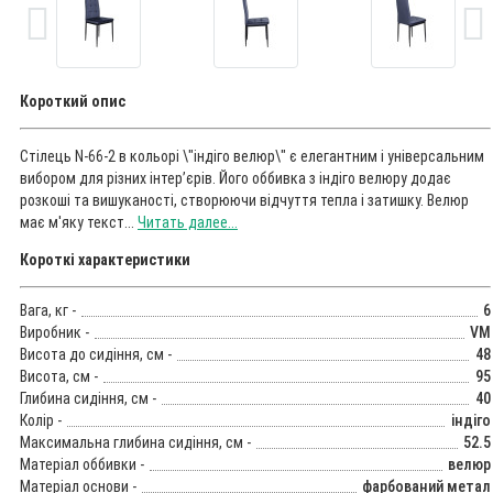
Короткий опис
Стілець N-66-2 в кольорі \"індіго велюр\" є елегантним і універсальним
вибором для різних інтер’єрів. Його оббивка з індіго велюру додає
розкоші та вишуканості, створюючи відчуття тепла і затишку. Велюр
має м'яку текст...
Читать далее...
Короткі характеристики
Вага, кг -
6
Виробник -
VM
Висота до сидіння, см -
48
Висота, см -
95
Глибина сидіння, см -
40
Колір -
індіго
Максимальна глибина сидіння, см -
52.5
Матеріал оббивки -
велюр
Матеріал основи -
фарбований метал