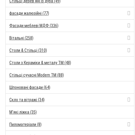
Стільці дерев'яні із дуба (49)
фасади жалюзійні (77)
Фасади меблеві МДФ (336)
Вітальні (258)
Столи & Стільці (310)
Столи з Кераміки & металу TM (48)
Стільці сучасні Modern TM (88)
Шпоновані фасади (64)
Скло та вітражі (34)
М'які ліжка (35)
Пиломатеріали (8)