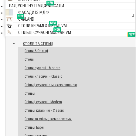
NEW
РАДІУСНІ ГНУТІ МДФ ФАСАДИ
ФАСАДИ ІЗ МДФ
NEW
OAKLAND
NEW
СТОЛИ КЕРАМІ & МЕТАЛ VM
NEW
СТІЛЬЦІ СУЧАСНІ MODERN VM
TOP
NEW
NEW
NEW
СТОЛИ ТА СТІЛЬЦІ
Столи & Стільці
Столи
Столи сучасні - Modern
Столи класичні - Classic
Стільці сучасні з м'якою спинкою
Стільці
Стільці сучасні - Modern
Стільці класичні - Classic
Столи та стільці комплектами
Стільці Барні