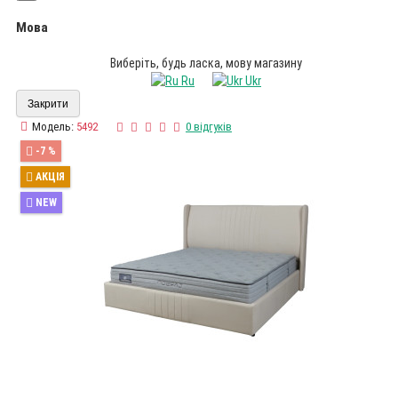
Мова
Виберіть, будь ласка, мову магазину
Ru
Ukr
Закрити
Модель:
5492
0 відгуків
-7 %
АКЦІЯ
NEW