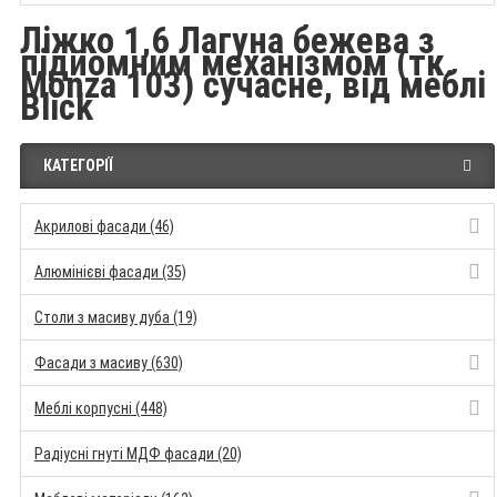
Ліжко 1,6 Лагуна бежева з
підйомним механізмом (тк.
Monza 103) сучасне, від меблі
Blick
КАТЕГОРІЇ
Акрилові фасади (46)
Алюмінієві фасади (35)
Столи з масиву дуба (19)
Фасади з масиву (630)
Меблі корпусні (448)
Радіусні гнуті МДФ фасади (20)