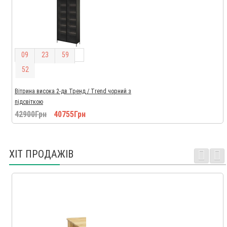
0
9
2
3
5
9
5
1
Вітрина висока 2-дв Тренд / Trend чорний з
підсвіткою
42900Грн
40755Грн
ХІТ ПРОДАЖІВ