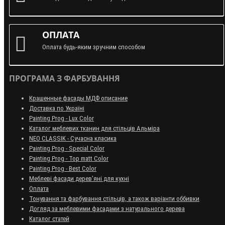
ОПЛАТА
Оплата будь-яким зручним способом
ПРОГРАМА З ФАРБУВАННЯ
Крашенные фасады МДФ описание
Доставка по Україні
Painting Prog - Lux Color
Каталог меблевих тканин для стільців Альміра
NEO CLASSIK - Сучасна класика
Painting Prog - Special Color
Painting Prog - Top matt Color
Painting Prog - Best Color
Меблеві фасади дерев'яні для кухні
Оплата
Тонування та фарбування стільців, а також варіанти оббивки
Догляд за меблевими фасадами з натурального дерева
Каталог статей