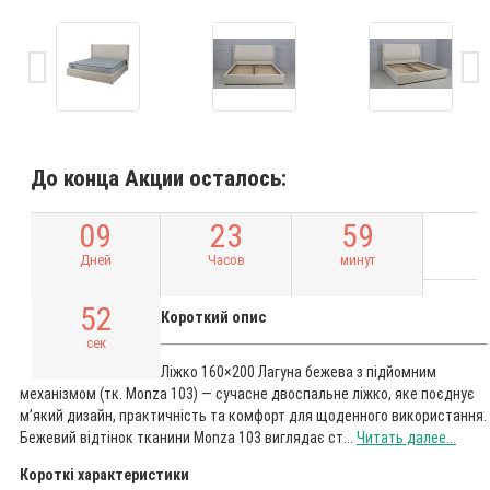
До конца Акции осталось:
0
9
2
3
5
9
Дней
Часов
минут
5
1
Короткий опис
сек
Ліжко 160×200 Лагуна бежева з підйомним
механізмом (тк. Monza 103) — сучасне двоспальне ліжко, яке поєднує
м’який дизайн, практичність та комфорт для щоденного використання.
Бежевий відтінок тканини Monza 103 виглядає ст...
Читать далее...
Короткі характеристики