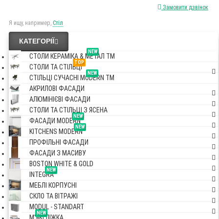
Замовити дзвінок
Я ищу, например,
Стіл
КАТЕГОРІЇ
NEW
СТОЛИ КЕРАМІКА & МЕТАЛ TM
TOP
СТОЛИ ТА СТІЛЬЦІ
NEW
СТІЛЬЦІ СУЧАСНІ MODERN TM
АКРИЛОВІ ФАСАДИ
АЛЮМІНІЄВІ ФАСАДИ
СТОЛИ ТА СТІЛЬЦІ З ЯСЕНА
NEW
ФАСАДИ MODERN
NEW
KITCHENS MODERN
ПРОФІЛЬНІ ФАСАДИ
ФАСАДИ З МАСИВУ
BOSTON WHITE & GOLD
NEW
INTEGRA
МЕБЛІ КОРПУСНІ
СКЛО ТА ВІТРАЖІ
MODUL - STANDART
NEW
М'ЯКІ ЛІЖКА