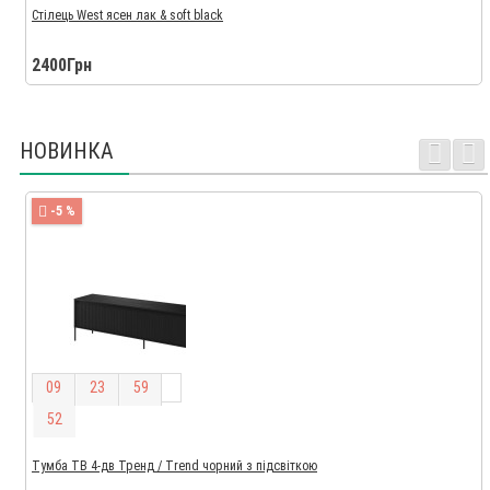
Стілець West ясен лак & soft black
2400Грн
НОВИНКА
-5 %
0
9
2
3
5
9
5
1
Тумба ТВ 4-дв Тренд / Trend чорний з підсвіткою