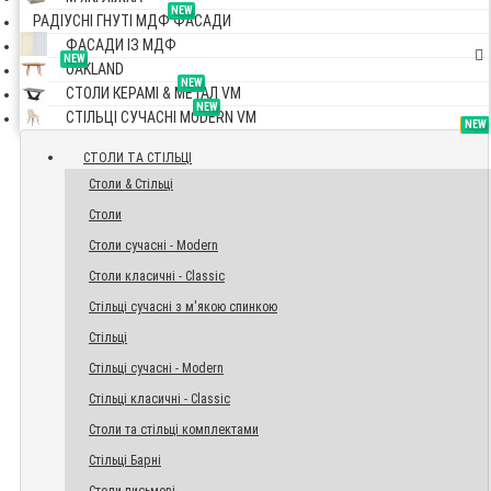
NEW
РАДІУСНІ ГНУТІ МДФ ФАСАДИ
ФАСАДИ ІЗ МДФ
NEW
OAKLAND
NEW
СТОЛИ КЕРАМІ & МЕТАЛ VM
NEW
СТІЛЬЦІ СУЧАСНІ MODERN VM
TOP
NEW
NEW
NEW
СТОЛИ ТА СТІЛЬЦІ
Столи & Стільці
Столи
Столи сучасні - Modern
Столи класичні - Classic
Стільці сучасні з м'якою спинкою
Стільці
Стільці сучасні - Modern
Стільці класичні - Classic
Столи та стільці комплектами
Стільці Барні