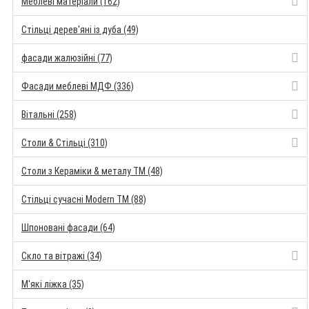
Меблеві матеріали (162)
Стільці дерев'яні із дуба (49)
фасади жалюзійні (77)
Фасади меблеві МДФ (336)
Вітальні (258)
Столи & Стільці (310)
Столи з Кераміки & металу TM (48)
Стільці сучасні Modern TM (88)
Шпоновані фасади (64)
Скло та вітражі (34)
М'які ліжка (35)