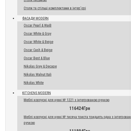
Столи письмові
Столи та стільці комплектами в інтер'єрі
ФАСАДИ MODERN
Oscar Pearl & WaiB
Oscar White & Gray
Oscar White & Beige
Oscar Cash & Beige
Oscar Best & Blue
Nikolas Grey & Decape
Nikolas Walnut Itali
Nikolas White
KITCHENS MODERN
Меблі корпусні для кухні № 1221 з інтегрованою ручкою
116424Грн
Меблі корпусні для кухні № тисяча триста тридцять одна з інтегрова
ручкою