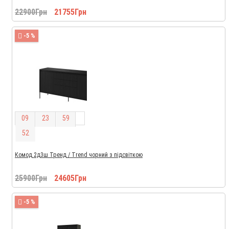
22900Грн
21755Грн
-5 %
0
9
2
3
5
9
5
1
Комод 2д3ш Тренд / Trend чорний з підсвіткою
25900Грн
24605Грн
-5 %