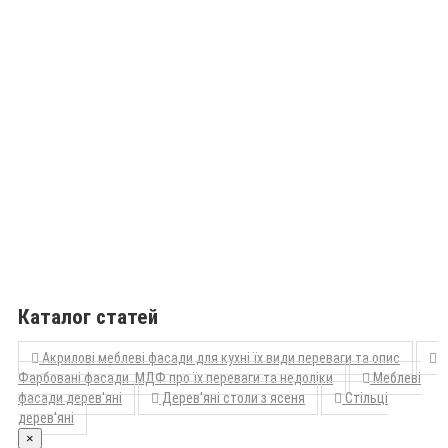
Каталог статей
Акрилові меблеві фасади для кухні їх види переваги та опис
Фарбовані фасади МДФ про їх переваги та недоліки
Меблеві
фасади дерев'яні
Дерев'яні столи з ясеня
Стільці
дерев'яні
×