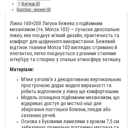
Відгуків (0)
Question - answer (0)
Ліжко 160×200 Лагуна бежева з підйомним
механізмом (тк. Monza 103) — сучасне двоспальне
ліжко, яке поєднує м’який дизайн, практичність та
комфорт для щоденного використання. Бежевий
відтінок тканини Monza 103 виглядає стримано й
елегантно, легко поєднується з різними стилями
інтер’єру та створює у спальні атмосферу затишку.
Матеріали:
М’яке узголів’я з декоративною вертикальною
прострочкою додає моделі виразності та
робить відпочинок у ліжку ще комфортнішим.
Модель оснащена підйомним механізмом, що
відкриває доступ до місткої ніші для
зберігання постільної білизни, пледів або
сезонних речей.
Основа з буковими ламелями з кроком 7,5 см
забезпечує правильну підтримку матраца та