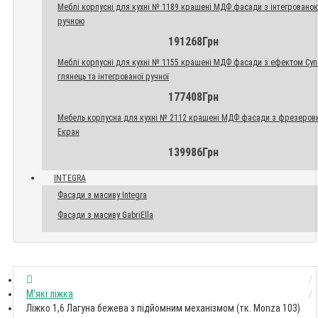
Меблі корпусні для кухні № 1189 крашені МДФ фасади з інтегровано
ручною
191268Грн
Меблі корпусні для кухні № 1155 крашені МДФ фасади з ефектом Су
глянець та інтегрованої ручної
177408Грн
Мебель корпусна для кухні № 2112 крашені МДФ фасади з фрезеров
Екран
139986Грн
INTEGRA
Фасади з масиву Integra
Фасади з масиву GabriElla
М'які ліжка
Ліжко 1,6 Лагуна бежева з підйомним механізмом (тк. Monza 103)