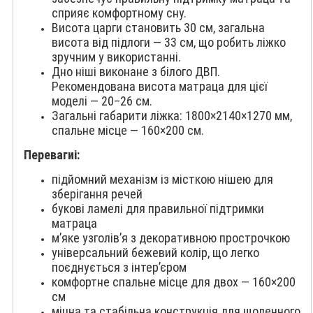
сприяє комфортному сну.
Висота царги становить 30 см, загальна
висота від підлоги — 33 см, що робить ліжко
зручним у використанні.
Дно ніші виконане з білого ДВП.
Рекомендована висота матраца для цієї
моделі — 20–26 см.
Загальні габарити ліжка: 1800×2140×1270 мм,
спальне місце — 160×200 см.
Перевагиі:
підйомний механізм із місткою нішею для
зберігання речей
букові ламелі для правильної підтримки
матраца
м’яке узголів’я з декоративною прострочкою
універсальний бежевий колір, що легко
поєднується з інтер’єром
комфортне спальне місце для двох — 160×200
см
міцна та стабільна конструкція для щоденного