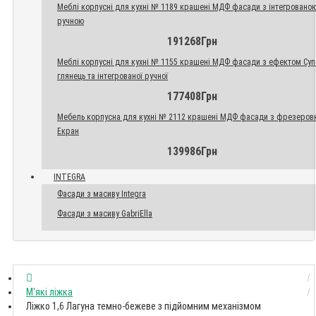
Меблі корпусні для кухні № 1189 крашені МДФ фасади з інтегровано
ручною
191268Грн
Меблі корпусні для кухні № 1155 крашені МДФ фасади з ефектом Су
глянець та інтегрованої ручної
177408Грн
Мебель корпусна для кухні № 2112 крашені МДФ фасади з фрезеров
Екран
139986Грн
INTEGRA
Фасади з масиву Integra
Фасади з масиву GabriElla
М'які ліжка
Ліжко 1,6 Лагуна темно-бежеве з підйомним механізмом