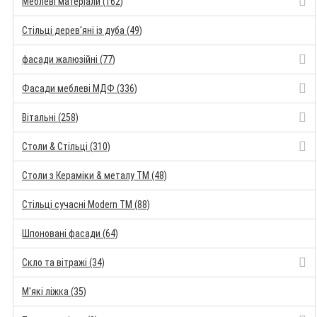
Меблеві матеріали (162)
Стільці дерев'яні із дуба (49)
фасади жалюзійні (77)
Фасади меблеві МДФ (336)
Вітальні (258)
Столи & Стільці (310)
Столи з Кераміки & металу TM (48)
Стільці сучасні Modern TM (88)
Шпоновані фасади (64)
Скло та вітражі (34)
М'які ліжка (35)