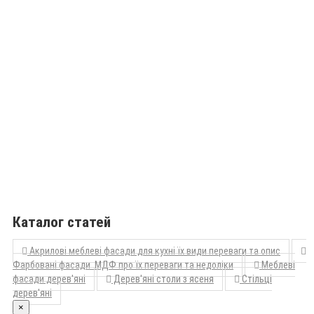
Каталог статей
Акрилові меблеві фасади для кухні їх види переваги та опис
Фарбовані фасади МДФ про їх переваги та недоліки
Меблеві
фасади дерев'яні
Дерев'яні столи з ясеня
Стільці
дерев'яні
×