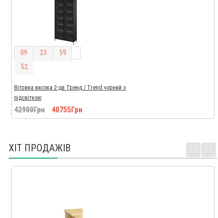
0
9
2
3
5
9
5
1
Вітрина висока 2-дв Тренд / Trend чорний з
підсвіткою
42900Грн
40755Грн
ХІТ ПРОДАЖІВ