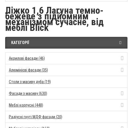
Ліжко 1,6 Лагуна темно-
бежеве з підйомним
механізмом сучасне, від
меблі Blick
КАТЕГОРІЇ
Акрилові фасади (46)
Алюмінієві фасади (35)
Столи з масиву дуба (19)
Фасади з масиву (630)
Меблі корпусні (448)
Радіусні гнуті МДФ фасади (20)