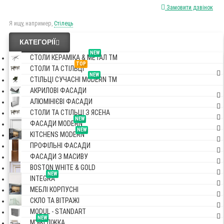
Замовити дзвінок
Я ищу, например,
Стілець
КАТЕГОРІЇ
NEW
СТОЛИ КЕРАМІКА & МЕТАЛ TM
TOP
СТОЛИ ТА СТІЛЬЦІ
NEW
СТІЛЬЦІ СУЧАСНІ MODERN TM
АКРИЛОВІ ФАСАДИ
АЛЮМІНІЄВІ ФАСАДИ
СТОЛИ ТА СТІЛЬЦІ З ЯСЕНА
NEW
ФАСАДИ MODERN
NEW
KITCHENS MODERN
ПРОФІЛЬНІ ФАСАДИ
ФАСАДИ З МАСИВУ
BOSTON WHITE & GOLD
NEW
INTEGRA
МЕБЛІ КОРПУСНІ
СКЛО ТА ВІТРАЖІ
MODUL - STANDART
NEW
М'ЯКІ ЛІЖКА