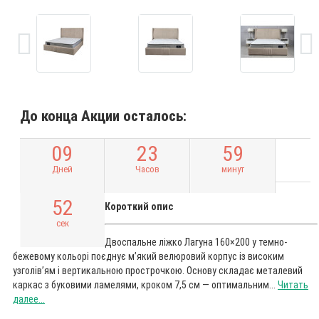
До конца Акции осталось:
0
9
2
3
5
9
Дней
Часов
минут
5
1
Короткий опис
сек
Двоспальне ліжко Лагуна 160×200 у темно-
бежевому кольорі поєднує м’який велюровий корпус із високим
узголів’ям і вертикальною прострочкою. Основу складає металевий
каркас з буковими ламелями, кроком 7,5 см — оптимальним...
Читать
далее...