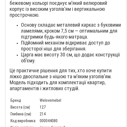
бежевому кольорі поєднує м’який велюровий
корпус із високим узголів’ям і вертикальною
прострочкою.
Основу складає металевий каркас з буковими
ламелями, кроком 7,5 см — оптимальним для
підтримки будь-якого матраца.
Підйомний механізм відкриває доступ до
просторої ніші для зберігання.
Царга має висоту 30 см, що додає конструкції
об’єму.
Це практичне рішення для тих, хто хоче купити
ліжко двоспальне з нішою та м’яким узголів’ям.
Модель підходить для комплектації квартир,
апартаментів і житлових студій.
Бренд
Welovemebel
Висота (см)
127
Глибина (см)
214
Код виробника
000044080