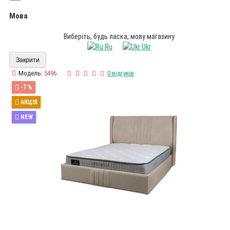
Мова
Виберіть, будь ласка, мову магазину
Ru
Ukr
Закрити
Модель:
5496
0 відгуків
-7 %
АКЦІЯ
NEW