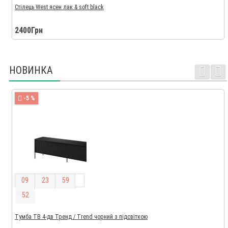
Стілець West ясен лак & soft black
2400Грн
НОВИНКА
-5 %
0
9
2
3
5
9
5
1
Тумба ТВ 4-дв Тренд / Trend чорний з підсвіткою