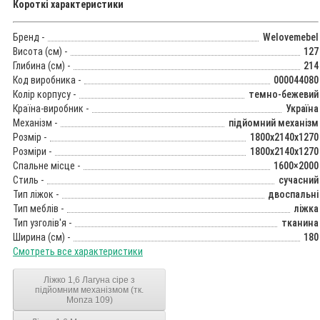
Короткі характеристики
Бренд -
Welovemebel
Висота (см) -
127
Глибина (см) -
214
Код виробника -
000044080
Колір корпусу -
темно-бежевий
Країна-виробник -
Україна
Механізм -
підйомний механізм
Розмір -
1800x2140x1270
Розміри -
1800x2140x1270
Спальне місце -
1600×2000
Стиль -
сучасний
Тип ліжок -
двоспальні
Тип меблів -
ліжка
Тип узголів'я -
тканина
Ширина (см) -
180
Смотреть все характеристики
Ліжко 1,6 Лагуна сіре з
підйомним механізмом (тк.
Monza 109)