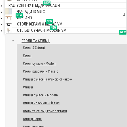
NEW
РАДІУСНІ ГНУТІ МДФ ФАСАДИ
ФАСАДИ ІЗ МДФ
NEW
OAKLAND
NEW
СТОЛИ КЕРАМІ & МЕТАЛ VM
NEW
СТІЛЬЦІ СУЧАСНІ MODERN VM
TOP
NEW
NEW
NEW
СТОЛИ ТА СТІЛЬЦІ
Столи & Стільці
Столи
Столи сучасні - Modern
Столи класичні - Classic
Стільці сучасні з м'якою спинкою
Стільці
Стільці сучасні - Modern
Стільці класичні - Classic
Столи та стільці комплектами
Стільці Барні