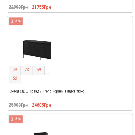
22900Грн
21755Грн
-5 %
0
9
2
3
5
9
5
1
Комод 2д3ш Тренд / Trend чорний з підсвіткою
25900Грн
24605Грн
-5 %