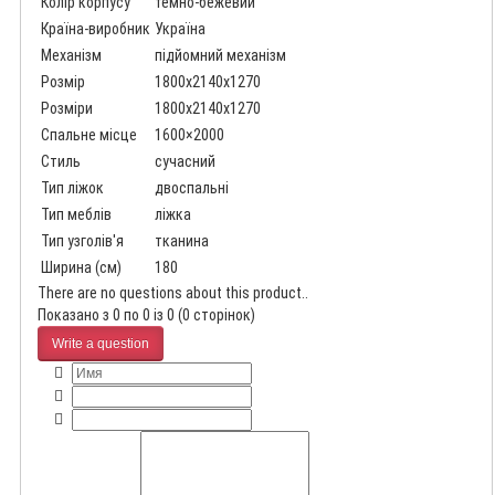
Колір корпусу
темно-бежевий
Країна-виробник
Україна
Механізм
підйомний механізм
Розмір
1800x2140x1270
Розміри
1800x2140x1270
Спальне місце
1600×2000
Стиль
сучасний
Тип ліжок
двоспальні
Тип меблів
ліжка
Тип узголів'я
тканина
Ширина (см)
180
There are no questions about this product..
Показано з 0 по 0 із 0 (0 сторінок)
Write a question