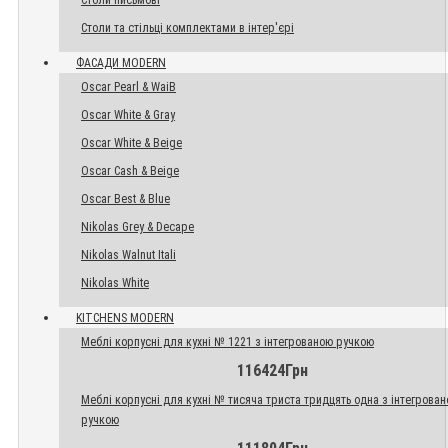
Столи письмові
Столи та стільці комплектами в інтер'єрі
ФАСАДИ MODERN
Oscar Pearl & WaiB
Oscar White & Gray
Oscar White & Beige
Oscar Cash & Beige
Oscar Best & Blue
Nikolas Grey & Decape
Nikolas Walnut Itali
Nikolas White
KITCHENS MODERN
Меблі корпусні для кухні № 1221 з інтегрованою ручкою
116424Грн
Меблі корпусні для кухні № тисяча триста тридцять одна з інтегрова
ручкою