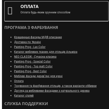
ОПЛАТА
Оплата будь-яким зручним способом
ПРОГРАМА З ФАРБУВАННЯ
Крашенные фасады МДФ описание
Доставка по Україні
Painting Prog - Lux Color
Каталог меблевих тканин для стільців Альміра
NEO CLASSIK - Сучасна класика
Painting Prog - Special Color
Painting Prog - Top matt Color
Painting Prog - Best Color
Меблеві фасади дерев'яні для кухні
Оплата
Тонування та фарбування стільців, а також варіанти оббивки
Догляд за меблевими фасадами з натурального дерева
Каталог статей
СЛУЖБА ПОДДЕРЖКИ