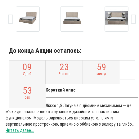
До конца Акции осталось:
0
9
2
3
5
9
Дней
Часов
минут
5
2
Короткий опис
сек
Ліжко 1,8 Лагуна з підйомним механізмом — це
м’яке двоспальне ліжко з сучасним дизайном та практичним
функціоналом. Модель вирізняється високим узголів’ям із
вертикальною прострочкою, приємною оббивкою з велюру та глибо...
Читать далее...