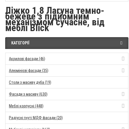
Ліжко 1,8 Лагуна темно-
бежеве з підйомним
механізмом сучасне, від
меблі Blick
КАТЕГОРІЇ
Акрилові фасади (46)
Алюмінієві фасади (35)
Столи з масиву дуба (19)
Фасади з масиву (630)
Меблі корпусні (448)
Радіусні гнуті МДФ фасади (20)