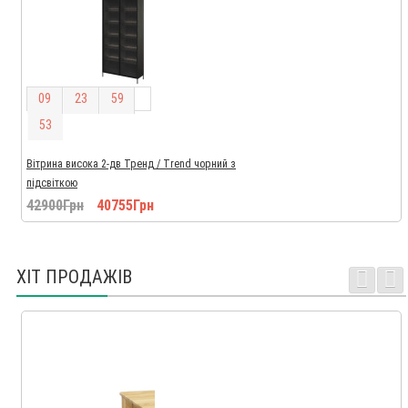
0
9
2
3
5
9
5
2
Вітрина висока 2-дв Тренд / Trend чорний з
підсвіткою
42900Грн
40755Грн
ХІТ ПРОДАЖІВ