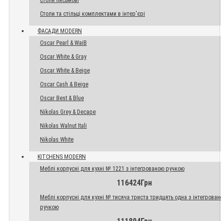
Столи письмові
Столи та стільці комплектами в інтер'єрі
ФАСАДИ MODERN
Oscar Pearl & WaiB
Oscar White & Gray
Oscar White & Beige
Oscar Cash & Beige
Oscar Best & Blue
Nikolas Grey & Decape
Nikolas Walnut Itali
Nikolas White
KITCHENS MODERN
Меблі корпусні для кухні № 1221 з інтегрованою ручкою
116424Грн
Меблі корпусні для кухні № тисяча триста тридцять одна з інтегрова
ручкою