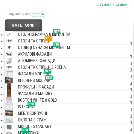
Замовити дзвінок
Я ищу, например,
Стілець
КАТЕГОРІЇ
NEW
СТОЛИ КЕРАМІКА & МЕТАЛ TM
TOP
СТОЛИ ТА СТІЛЬЦІ
NEW
СТІЛЬЦІ СУЧАСНІ MODERN TM
АКРИЛОВІ ФАСАДИ
АЛЮМІНІЄВІ ФАСАДИ
СТОЛИ ТА СТІЛЬЦІ З ЯСЕНА
NEW
ФАСАДИ MODERN
NEW
KITCHENS MODERN
ПРОФІЛЬНІ ФАСАДИ
ФАСАДИ З МАСИВУ
BOSTON WHITE & GOLD
NEW
INTEGRA
МЕБЛІ КОРПУСНІ
СКЛО ТА ВІТРАЖІ
MODUL - STANDART
NEW
М'ЯКІ ЛІЖКА