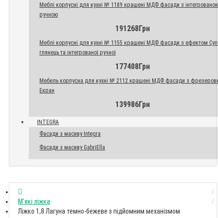
Меблі корпусні для кухні № 1189 крашені МДФ фасади з інтегровано
ручною
191268Грн
Меблі корпусні для кухні № 1155 крашені МДФ фасади з ефектом Су
глянець та інтегрованої ручної
177408Грн
Мебель корпусна для кухні № 2112 крашені МДФ фасади з фрезеров
Екран
139986Грн
INTEGRA
Фасади з масиву Integra
Фасади з масиву GabriElla
М'які ліжка
Ліжко 1,8 Лагуна темно-бежеве з підйомним механізмом