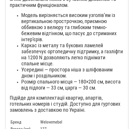
практичним функціоналом.
Модель вирізняється високим узголів’ям із
вертикальною прострочкою, приємною
оббивкою з велюру та глибоким темно-
бежевим відтінком, що пасує до стриманих
інтер’єрів.
Каркас із металу та букових ламелей
забезпечує ортопедичну підтримку, а газліфти
на 1200 N дозволяють легко піднімати
спальне місце.
Усередині — простора ніша з шліфованим
дном і роздільником.
Розмір спального місця — 180×200 см, висота
від підлоги — 33 см, царга — 30 см.
Підійде для комплектації квартир, апартів,
готельних номерів і студій. Доступно для гуртових
замовлень з доставкою по Україні.
Бренд
Welovemebel