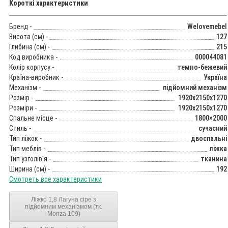
Короткі характеристики
Бренд -
Welovemebel
Висота (см) -
127
Глибина (см) -
215
Код виробника -
000044081
Колір корпусу -
темно-бежевий
Країна-виробник -
Україна
Механізм -
підйомний механізм
Розмір -
1920x2150x1270
Розміри -
1920x2150x1270
Спальне місце -
1800×2000
Стиль -
сучасний
Тип ліжок -
двоспальні
Тип меблів -
ліжка
Тип узголів'я -
тканина
Ширина (см) -
192
Смотреть все характеристики
Ліжко 1,8 Лагуна сіре з
підйомним механізмом (тк.
Monza 109)