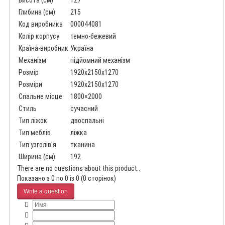
Висота (см)
127
Глибина (см)
215
Код виробника
000044081
Колір корпусу
темно-бежевий
Країна-виробник
Україна
Механізм
підйомний механізм
Розмір
1920x2150x1270
Розміри
1920x2150x1270
Спальне місце
1800×2000
Стиль
сучасний
Тип ліжок
двоспальні
Тип меблів
ліжка
Тип узголів'я
тканина
Ширина (см)
192
There are no questions about this product..
Показано з 0 по 0 із 0 (0 сторінок)
Write a question