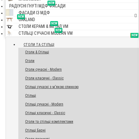
NEW
РАДІУСНІ ГНУТІ МДФ ФАСАДИ
ФАСАДИ ІЗ МДФ
NEW
OAKLAND
NEW
СТОЛИ КЕРАМІ & МЕТАЛ VM
NEW
СТІЛЬЦІ СУЧАСНІ MODERN VM
TOP
NEW
NEW
NEW
СТОЛИ ТА СТІЛЬЦІ
Столи & Стільці
Столи
Столи сучасні - Modern
Столи класичні - Classic
Стільці сучасні з м'якою спинкою
Стільці
Стільці сучасні - Modern
Стільці класичні - Classic
Столи та стільці комплектами
Стільці Барні