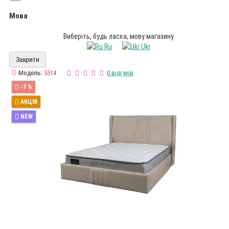
Мова
Виберіть, будь ласка, мову магазину
Ru
Ukr
Закрити
Модель:
5514
0 відгуків
-7 %
АКЦІЯ
NEW