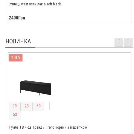
Стілець West ясен лак & soft black
2400Грн
НОВИНКА
-5 %
0
9
2
3
5
9
5
2
Тумба ТВ 4-дв Тренд / Trend чорний з підсвіткою