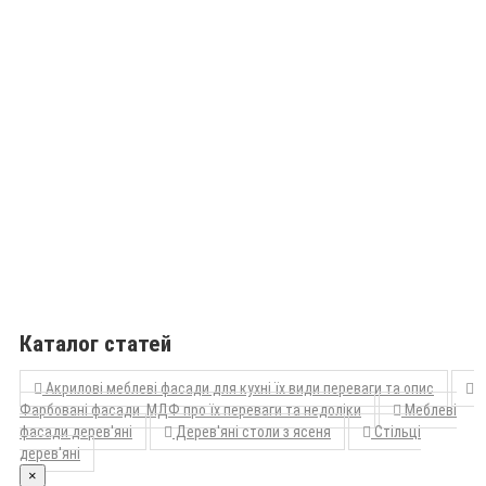
Каталог статей
Акрилові меблеві фасади для кухні їх види переваги та опис
Фарбовані фасади МДФ про їх переваги та недоліки
Меблеві
фасади дерев'яні
Дерев'яні столи з ясеня
Стільці
дерев'яні
×