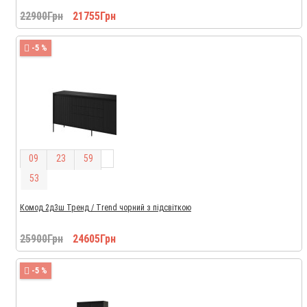
22900Грн
21755Грн
-5 %
0
9
2
3
5
9
5
2
Комод 2д3ш Тренд / Trend чорний з підсвіткою
25900Грн
24605Грн
-5 %