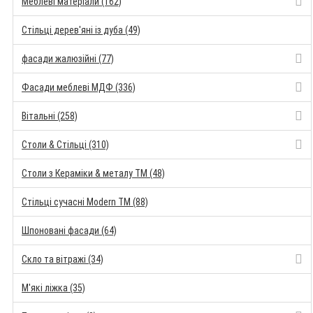
Меблеві матеріали (162)
Стільці дерев'яні із дуба (49)
фасади жалюзійні (77)
Фасади меблеві МДФ (336)
Вітальні (258)
Столи & Стільці (310)
Столи з Кераміки & металу TM (48)
Стільці сучасні Modern TM (88)
Шпоновані фасади (64)
Скло та вітражі (34)
М'які ліжка (35)