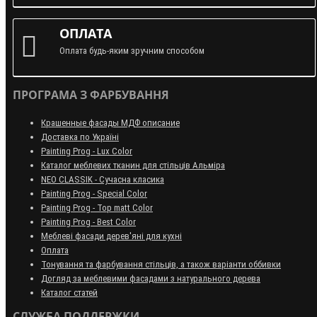
ОПЛАТА
Оплата будь-яким зручним способом
ПРОГРАМА З ФАРБУВАННЯ
Крашенные фасады МДФ описание
Доставка по Україні
Painting Prog - Lux Color
Каталог меблевих тканин для стільців Альміра
NEO CLASSIK - Сучасна класика
Painting Prog - Special Color
Painting Prog - Top matt Color
Painting Prog - Best Color
Меблеві фасади дерев'яні для кухні
Оплата
Тонування та фарбування стільців, а також варіанти оббивки
Догляд за меблевими фасадами з натурального дерева
Каталог статей
СЛУЖБА ПОДДЕРЖКИ