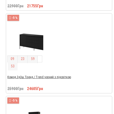
22900Грн
21755Грн
-5 %
0
9
2
3
5
9
5
3
Комод 2д3ш Тренд / Trend чорний з підсвіткою
25900Грн
24605Грн
-5 %