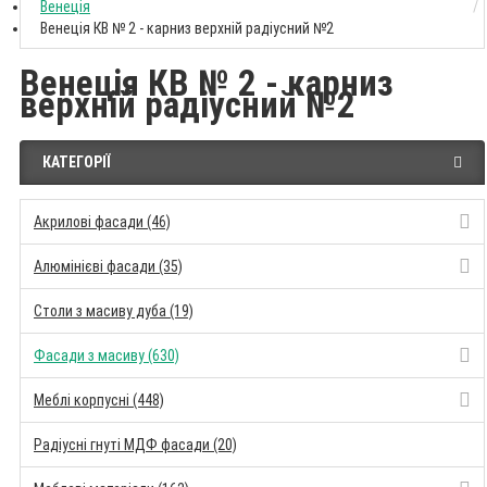
Венеція
Венеція КВ № 2 - карниз верхній радіусний №2
Венеція КВ № 2 - карниз
верхній радіусний №2
КАТЕГОРІЇ
Акрилові фасади (46)
Алюмінієві фасади (35)
Столи з масиву дуба (19)
Фасади з масиву (630)
Меблі корпусні (448)
Радіусні гнуті МДФ фасади (20)