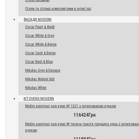
Столи письмові
Столи та стільці комплектами в інтер'єрі
ФАСАДИ MODERN
Oscar Pearl & WaiB
Oscar White & Gray
Oscar White & Beige
Oscar Cash & Beige
Oscar Best & Blue
Nikolas Grey & Decape
Nikolas Walnut Itali
Nikolas White
KITCHENS MODERN
Меблі корпусні для кухні № 1221 з інтегрованою ручкою
116424Грн
Меблі корпусні для кухні № тисяча триста тридцять одна з інтегрова
ручкою