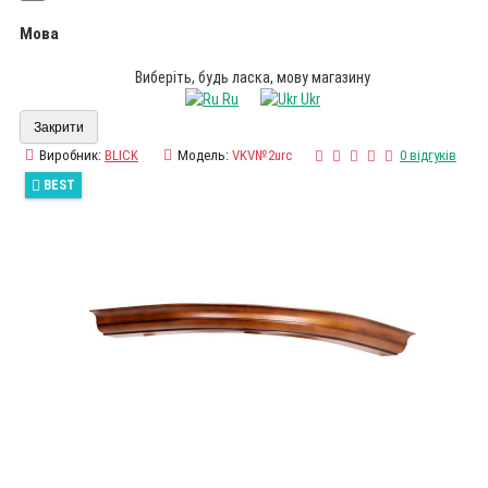
Мова
Виберіть, будь ласка, мову магазину
Ru
Ukr
Закрити
Виробник:
BLICK
Модель:
VKV№2urc
0 відгуків
BEST