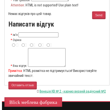
Your question:
Attention
: HTML is not supported! Use plain text!
Немає відгуків про цей товар.
Send
Написати відгук
ім'я
Оцінка
Ваш відгук:
Примітка:
HTML розмітка не підтримується! Використовуйте
звичайний текст.
Оставить отзыв
Венеція КВ № 2 - карниз верхній радіусний №2
Blick меблева фабрика