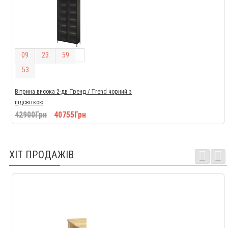
0
9
2
3
5
9
5
3
Вітрина висока 2-дв Тренд / Trend чорний з
підсвіткою
42900Грн
40755Грн
ХІТ ПРОДАЖІВ