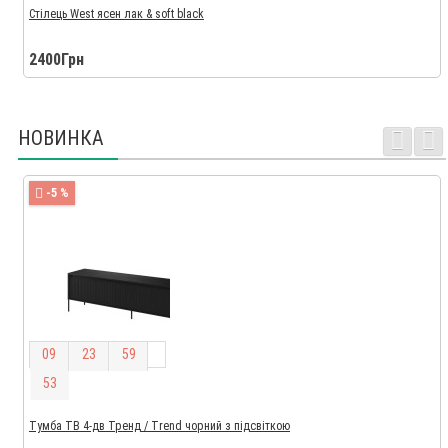
Стілець West ясен лак & soft black
2400Грн
НОВИНКА
-5 %
0
9
2
3
5
9
5
3
Тумба ТВ 4-дв Тренд / Trend чорний з підсвіткою