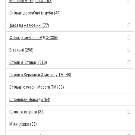
Меблеві матеріали (162)
Стільці дерев'яні із дуба (49)
фасади жалюзійні (77)
Фасади меблеві МДФ (336)
Вітальні (258)
Столи & Стільці (310)
Столи з Кераміки & металу TM (48)
Стільці сучасні Modern TM (88)
Шпоновані фасади (64)
Скло та вітражі (34)
М'які ліжка (35)