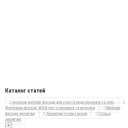
Каталог статей
Акрилові меблеві фасади для кухні їх види переваги та опис
Фарбовані фасади МДФ про їх переваги та недоліки
Меблеві
фасади дерев'яні
Дерев'яні столи з ясеня
Стільці
дерев'яні
×