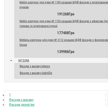
Меблі корпусні для кухні № 1189 крашені МДФ фасади з інтегровано
ручною
191268Грн
Меблі корпусні для кухні № 1155 крашені МДФ фасади з ефектом Су
глянець та інтегрованої ручної
177408Грн
Мебель корпусна для кухні № 2112 крашені МДФ фасади з фрезеров
Екран
139986Грн
INTEGRA
Фасади з масиву Integra
Фасади з масиву GabriElla
Фасади з масиву
Фасади дерев'яні