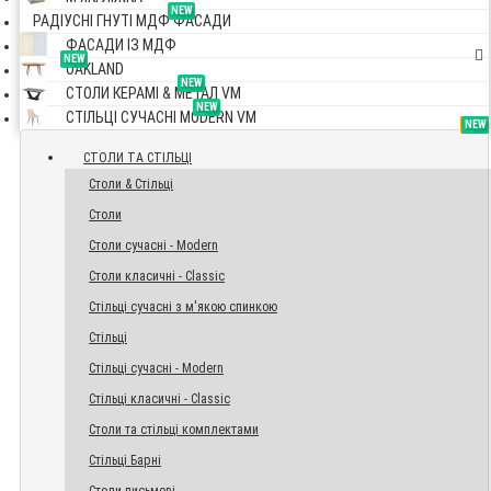
NEW
РАДІУСНІ ГНУТІ МДФ ФАСАДИ
ФАСАДИ ІЗ МДФ
NEW
OAKLAND
NEW
СТОЛИ КЕРАМІ & МЕТАЛ VM
NEW
СТІЛЬЦІ СУЧАСНІ MODERN VM
TOP
NEW
NEW
NEW
СТОЛИ ТА СТІЛЬЦІ
Столи & Стільці
Столи
Столи сучасні - Modern
Столи класичні - Classic
Стільці сучасні з м'якою спинкою
Стільці
Стільці сучасні - Modern
Стільці класичні - Classic
Столи та стільці комплектами
Стільці Барні