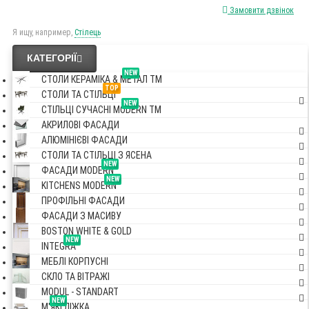
Замовити дзвінок
Я ищу, например,
Стілець
КАТЕГОРІЇ
NEW
СТОЛИ КЕРАМІКА & МЕТАЛ TM
TOP
СТОЛИ ТА СТІЛЬЦІ
NEW
СТІЛЬЦІ СУЧАСНІ MODERN TM
АКРИЛОВІ ФАСАДИ
АЛЮМІНІЄВІ ФАСАДИ
СТОЛИ ТА СТІЛЬЦІ З ЯСЕНА
NEW
ФАСАДИ MODERN
NEW
KITCHENS MODERN
ПРОФІЛЬНІ ФАСАДИ
ФАСАДИ З МАСИВУ
BOSTON WHITE & GOLD
NEW
INTEGRA
МЕБЛІ КОРПУСНІ
СКЛО ТА ВІТРАЖІ
MODUL - STANDART
NEW
М'ЯКІ ЛІЖКА