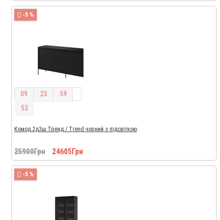
-5 %
0
9
2
3
5
9
5
2
Комод 2д3ш Тренд / Trend чорний з підсвіткою
25900Грн
24605Грн
-5 %