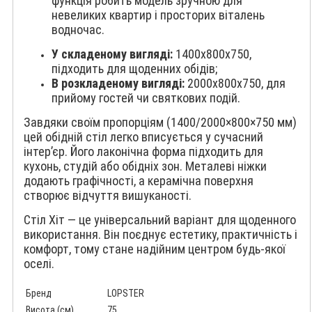
функція робить модель зручною для
невеликих квартир і просторих віталень
водночас.
У складеному вигляді:
1400x800x750,
підходить для щоденних обідів;
В розкладеному вигляді:
2000x800x750, для
прийому гостей чи святкових подій.
Завдяки своїм пропорціям (1400/2000×800×750 мм)
цей обідній стіл легко вписується у сучасний
інтер’єр. Його лаконічна форма підходить для
кухонь, студій або обідніх зон. Металеві ніжки
додають графічності, а керамічна поверхня
створює відчуття вишуканості.
Стіл Хіт — це універсальний варіант для щоденного
використання. Він поєднує естетику, практичність і
комфорт, тому стане надійним центром будь-якої
оселі.
Бренд
LOPSTER
Висота (см)
75