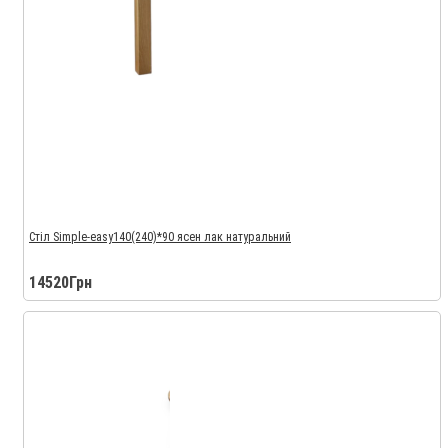
Стіл Simple-easy140(240)*90 ясен лак натуральний
14520Грн