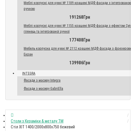
Меблі корпусні для кухні № 1189 крашені МДФ фасади з інтегровано
ручною
191268Грн
Меблі корпусні для кухні № 1155 крашені МДФ фасади з ефектом Су
глянець та інтегрованої ручної
177408Грн
Мебель корпусна для кухні № 2112 крашені МДФ фасади з фрезеров
Екран
139986Грн
INTEGRA
Фасади з масиву Integra
Фасади з масиву GabriElla
Столи з Кераміки & металу TM
Стіл ХІТ 1400/2000x800x750 бежевий