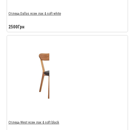
Стілець Dallas ясен лак & soft white
2500Грн
Стілець West ясен лак & soft black