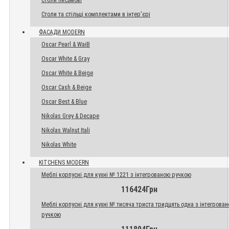
Столи письмові
Столи та стільці комплектами в інтер'єрі
ФАСАДИ MODERN
Oscar Pearl & WaiB
Oscar White & Gray
Oscar White & Beige
Oscar Cash & Beige
Oscar Best & Blue
Nikolas Grey & Decape
Nikolas Walnut Itali
Nikolas White
KITCHENS MODERN
Меблі корпусні для кухні № 1221 з інтегрованою ручкою
116424Грн
Меблі корпусні для кухні № тисяча триста тридцять одна з інтегрова
ручкою