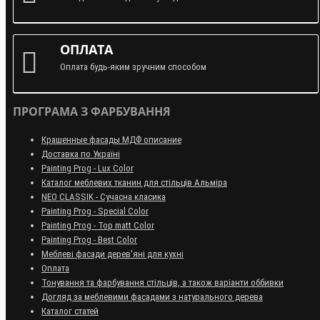
ОПЛАТА
Оплата будь-яким зручним способом
ПРОГРАМА З ФАРБУВАННЯ
Крашенные фасады МДФ описание
Доставка по Україні
Painting Prog - Lux Color
Каталог меблевих тканин для стільців Альміра
NEO CLASSIK - Сучасна класика
Painting Prog - Special Color
Painting Prog - Top matt Color
Painting Prog - Best Color
Меблеві фасади дерев'яні для кухні
Оплата
Тонування та фарбування стільців, а також варіанти оббивки
Догляд за меблевими фасадами з натурального дерева
Каталог статей