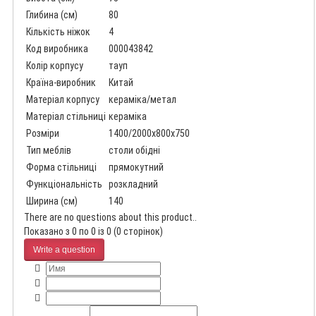
Глибина (см)
80
Кількість ніжок
4
Код виробника
000043842
Колір корпусу
тауп
Країна-виробник
Китай
Матеріал корпусу
кераміка/метал
Матеріал стільниці
кераміка
Розміри
1400/2000x800x750
Тип меблів
столи обідні
Форма стільниці
прямокутний
Функціональність
розкладний
Ширина (см)
140
There are no questions about this product..
Показано з 0 по 0 із 0 (0 сторінок)
Write a question