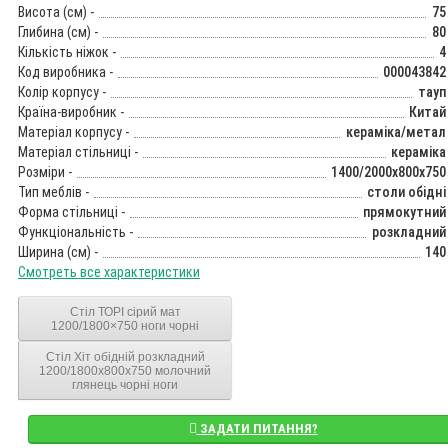
Висота (см) -
75
Глибина (см) -
80
Кількість ніжок -
4
Код виробника -
000043842
Колір корпусу -
тауп
Країна-виробник -
Китай
Матеріал корпусу -
кераміка/метал
Матеріал стільниці -
кераміка
Розміри -
1400/2000x800x750
Тип меблів -
столи обідні
Форма стільниці -
прямокутний
Функціональність -
розкладний
Ширина (см) -
140
Смотреть все характеристики
Стіл ТОРІ сірий мат
1200/1800×750 ноги чорні
Стіл Хіт обідній розкладний
1200/1800х800х750 молочний
глянець чорні ноги
ЗАДАТИ ПИТАННЯ?