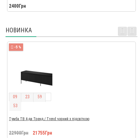
2400Грн
НОВИНКА
-5 %
0
9
2
3
5
9
5
2
Тумба ТВ 4-дв Тренд / Trend чорний з підсвіткою
22900Грн
21755Грн