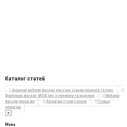
Каталог статей
Акрилові меблеві фасади для кухні їх види переваги та опис
Фарбовані фасади МДФ про їх переваги та недоліки
Меблеві
фасади дерев'яні
Дерев'яні столи з ясеня
Стільці
дерев'яні
×
Мова