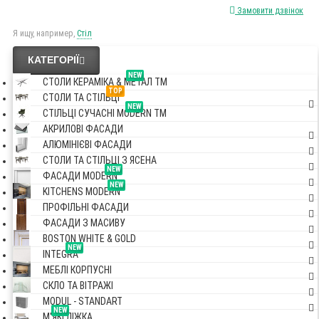
Замовити дзвінок
Я ищу, например,
Стіл
КАТЕГОРІЇ
NEW
СТОЛИ КЕРАМІКА & МЕТАЛ TM
TOP
СТОЛИ ТА СТІЛЬЦІ
NEW
СТІЛЬЦІ СУЧАСНІ MODERN TM
АКРИЛОВІ ФАСАДИ
АЛЮМІНІЄВІ ФАСАДИ
СТОЛИ ТА СТІЛЬЦІ З ЯСЕНА
NEW
ФАСАДИ MODERN
NEW
KITCHENS MODERN
ПРОФІЛЬНІ ФАСАДИ
ФАСАДИ З МАСИВУ
BOSTON WHITE & GOLD
NEW
INTEGRA
МЕБЛІ КОРПУСНІ
СКЛО ТА ВІТРАЖІ
MODUL - STANDART
NEW
М'ЯКІ ЛІЖКА