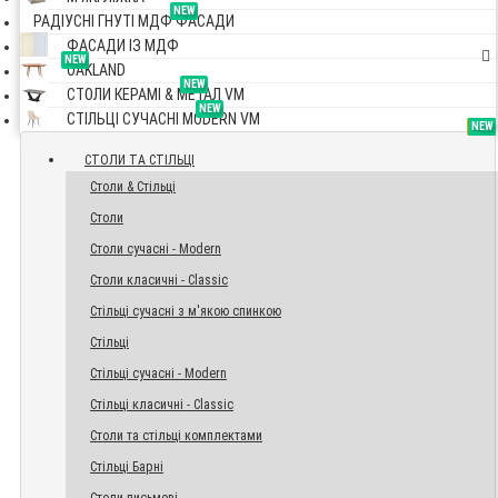
NEW
РАДІУСНІ ГНУТІ МДФ ФАСАДИ
ФАСАДИ ІЗ МДФ
NEW
OAKLAND
NEW
СТОЛИ КЕРАМІ & МЕТАЛ VM
NEW
СТІЛЬЦІ СУЧАСНІ MODERN VM
TOP
NEW
NEW
NEW
СТОЛИ ТА СТІЛЬЦІ
Столи & Стільці
Столи
Столи сучасні - Modern
Столи класичні - Classic
Стільці сучасні з м'якою спинкою
Стільці
Стільці сучасні - Modern
Стільці класичні - Classic
Столи та стільці комплектами
Стільці Барні