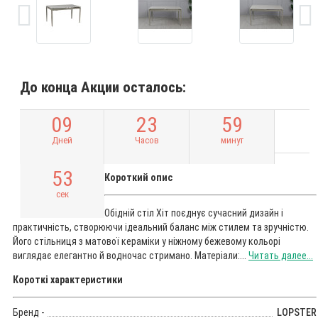
До конца Акции осталось:
0
9
2
3
5
9
Дней
Часов
минут
5
2
Короткий опис
сек
Обідній стіл Хіт поєднує сучасний дизайн і
практичність, створюючи ідеальний баланс між стилем та зручністю.
Його стільниця з матової кераміки у ніжному бежевому кольорі
виглядає елегантно й водночас стримано. Матеріали:...
Читать далее...
Короткі характеристики
Бренд -
LOPSTER