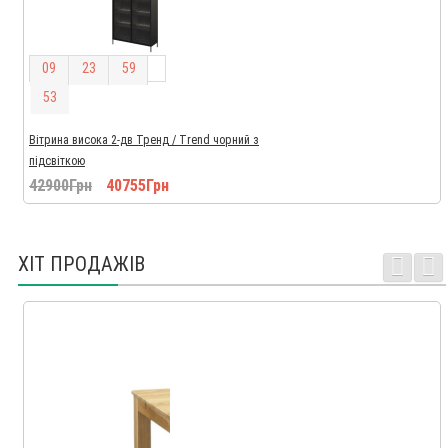
0
9
2
3
5
9
5
2
Вітрина висока 2-дв Тренд / Trend чорний з
підсвіткою
42900Грн
40755Грн
ХІТ ПРОДАЖІВ