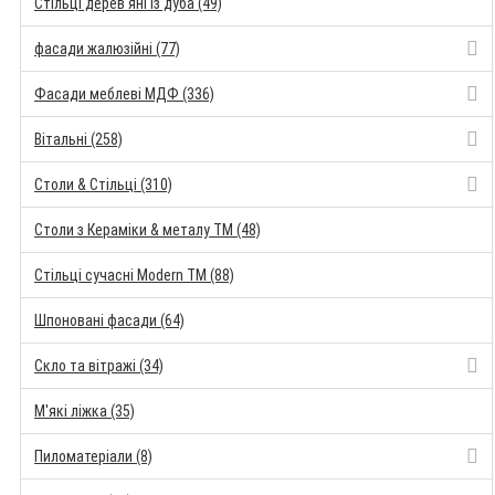
Стільці дерев'яні із дуба (49)
фасади жалюзійні (77)
Фасади меблеві МДФ (336)
Вітальні (258)
Столи & Стільці (310)
Столи з Кераміки & металу TM (48)
Стільці сучасні Modern TM (88)
Шпоновані фасади (64)
Скло та вітражі (34)
М'які ліжка (35)
Пиломатеріали (8)