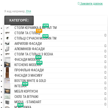
Замовити дзвінок
Я ищу, например,
Стіл
КАТЕГОРІЇ
NEW
СТОЛИ КЕРАМІКА & МЕТАЛ TM
TOP
СТОЛИ ТА СТІЛЬЦІ
NEW
СТІЛЬЦІ СУЧАСНІ MODERN TM
АКРИЛОВІ ФАСАДИ
АЛЮМІНІЄВІ ФАСАДИ
СТОЛИ ТА СТІЛЬЦІ З ЯСЕНА
NEW
ФАСАДИ MODERN
NEW
KITCHENS MODERN
ПРОФІЛЬНІ ФАСАДИ
ФАСАДИ З МАСИВУ
BOSTON WHITE & GOLD
NEW
INTEGRA
МЕБЛІ КОРПУСНІ
СКЛО ТА ВІТРАЖІ
MODUL - STANDART
NEW
М'ЯКІ ЛІЖКА