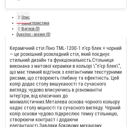
Опис
Характеристики
Відгуків (0)
Question - answer (0)
Керамічний стіл Піно TML-1200-1 п'єр блек + чорний
— це розкішний розкладний стіл, який поєднує
стильний дизайн та функціональність.Стільниця
виконана з матової кераміки в кольорі \"п'єр блек\",
що має темний відтінок з елегантними текстурними
рисами, що створюють глибину та ефектність. Цей
колір додає столу вишуканості та сучасного
вигляду, чудово вписуючись в різноманітні
інтер'єри, від класичних до
мінімалістичних.Металева основа чорного кольору
надає столу міцності та сучасного вигляду. Чорний
колір основи чудово підкреслює темну стільницю,
створюючи контраст і додаючи
елегантності.Завдяки боковому механізму