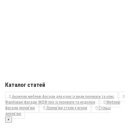
Каталог статей
Акрилові меблеві фасади для кухні їх види переваги та опис
Фарбовані фасади МДФ про їх переваги та недоліки
Меблеві
фасади дерев'яні
Дерев'яні столи з ясеня
Стільці
дерев'яні
×