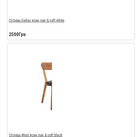
Стілець Dallas ясен лак & soft white
2500Грн
Стілець West ясен лак & soft black