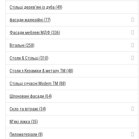
Стільці дерев'яні із дуба (49)
фасади жалюзійні (77)
Фасади меблеві МДФ (336)
Вітальні (258)
Столи & Стільці (310)
Столи з Кераміки & металу TM (48)
Стільці сучасні Modern TM (88)
Шпоновані фасади (64)
Скло та вітражі (34)
М'які ліжка (35)
Пиломатеріали (8)