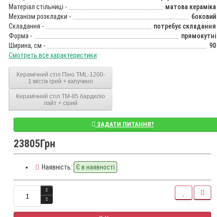
Матеріал стільниці -
матова кераміка
Механізм розкладки -
боковий
Складання -
потребує складання
Форма -
прямокутні
Ширина, см -
90
Смотреть все характеристики
Керамічний стіл Піно TML-1200-
1 містік грей + капучино
Керамічний стіл TM-85 бардиліо
лайт + сірий
ЗАДАТИ ПИТАННЯ?
23805Грн
Наявність:
Є в наявності