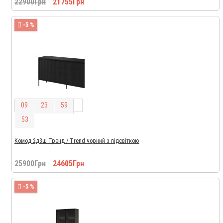
22900Грн
21755Грн
-5 %
0
9
2
3
5
9
5
2
Комод 2д3ш Тренд / Trend чорний з підсвіткою
25900Грн
24605Грн
-5 %