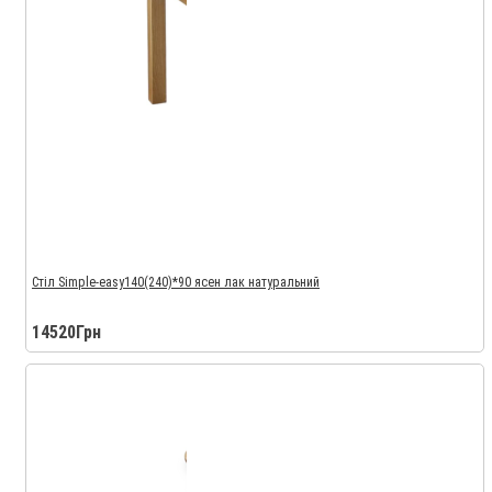
Стіл Simple-easy140(240)*90 ясен лак натуральний
14520Грн