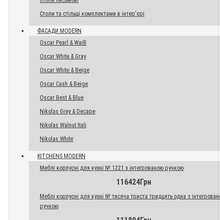
Столи письмові
Столи та стільці комплектами в інтер'єрі
ФАСАДИ MODERN
Oscar Pearl & WaiB
Oscar White & Gray
Oscar White & Beige
Oscar Cash & Beige
Oscar Best & Blue
Nikolas Grey & Decape
Nikolas Walnut Itali
Nikolas White
KITCHENS MODERN
Меблі корпусні для кухні № 1221 з інтегрованою ручкою
116424Грн
Меблі корпусні для кухні № тисяча триста тридцять одна з інтегрова
ручкою