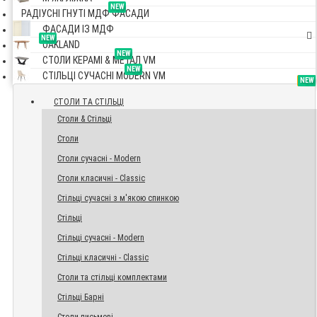
NEW
РАДІУСНІ ГНУТІ МДФ ФАСАДИ
ФАСАДИ ІЗ МДФ
NEW
OAKLAND
NEW
СТОЛИ КЕРАМІ & МЕТАЛ VM
NEW
СТІЛЬЦІ СУЧАСНІ MODERN VM
TOP
NEW
NEW
NEW
СТОЛИ ТА СТІЛЬЦІ
Столи & Стільці
Столи
Столи сучасні - Modern
Столи класичні - Classic
Стільці сучасні з м'якою спинкою
Стільці
Стільці сучасні - Modern
Стільці класичні - Classic
Столи та стільці комплектами
Стільці Барні