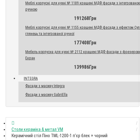
Меблі корпусні для кухні № 1189 крашені МДФ фасади з інтегровано
ручною
191268Грн
Меблі корпусні для кухні № 1155 крашені МДФ фасади з ефектом Су
глянець та інтегрованої ручної
177408Грн
Мебель корпусна для кухні № 2112 крашені МДФ фасади з фрезеров
Екран
139986Грн
INTEGRA
Фасади з масиву Integra
Фасади з масиву GabriElla
Столи кераміка & метал VM
Керамічний стіл Піно TML-1200-1 п'єр блек + чорний