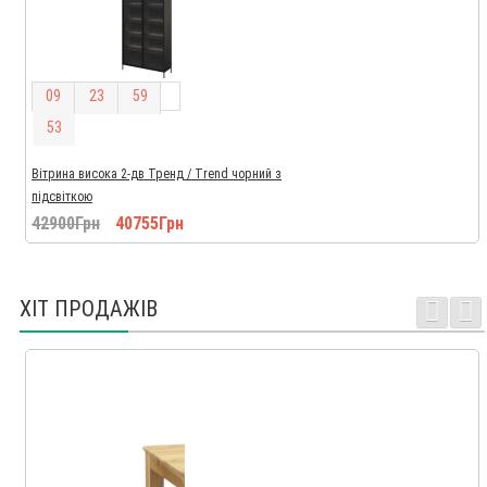
0
9
2
3
5
9
5
2
Вітрина висока 2-дв Тренд / Trend чорний з
підсвіткою
42900Грн
40755Грн
ХІТ ПРОДАЖІВ