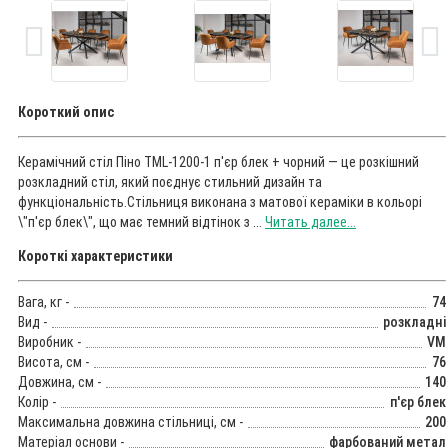
Короткий опис
Керамічний стіл Піно TML-1200-1 п'єр блек + чорний — це розкішний
розкладний стіл, який поєднує стильний дизайн та
функціональність.Стільниця виконана з матової кераміки в кольорі
\"п'єр блек\", що має темний відтінок з ...
Читать далее...
Короткі характеристики
Вага, кг -
74
Вид -
розкладні
Виробник -
VM
Висота, см -
76
Довжина, см -
140
Колір -
п'єр блек
Максимальна довжина стільниці, см -
200
Матеріал основи -
фарбований метал