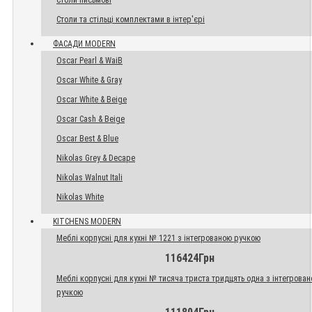
Столи письмові
Столи та стільці комплектами в інтер'єрі
ФАСАДИ MODERN
Oscar Pearl & WaiB
Oscar White & Gray
Oscar White & Beige
Oscar Cash & Beige
Oscar Best & Blue
Nikolas Grey & Decape
Nikolas Walnut Itali
Nikolas White
KITCHENS MODERN
Меблі корпусні для кухні № 1221 з інтегрованою ручкою
116424Грн
Меблі корпусні для кухні № тисяча триста тридцять одна з інтегрова
ручкою