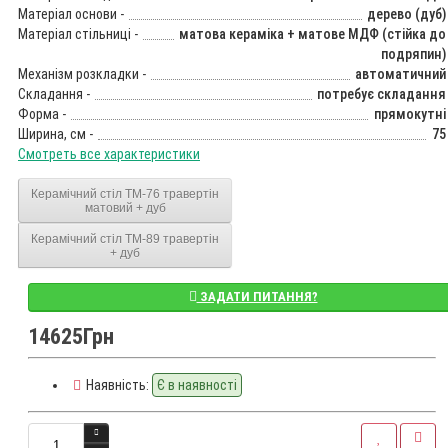
Матеріал основи -
дерево (дуб)
Матеріал стільниці -
матова кераміка + матове МДФ (стійка до
подряпин)
Механізм розкладки -
автоматичний
Складання -
потребує складання
Форма -
прямокутні
Ширина, см -
75
Смотреть все характеристики
Керамічний стіл TM-76 травертін
матовий + дуб
Керамічний стіл TM-89 травертін
+ дуб
ЗАДАТИ ПИТАННЯ?
14625Грн
Наявність:
Є в наявності