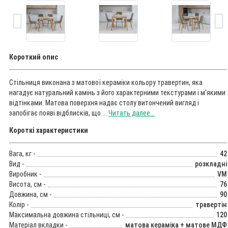
Короткий опис
Стільниця виконана з матової кераміки кольору травертин, яка
нагадує натуральний камінь з його характерними текстурами і м'якими
відтінками. Матова поверхня надає столу витончений вигляд і
запобігає появі відблисків, що ...
Читать далее...
Короткі характеристики
Вага, кг -
42
Вид -
розкладні
Виробник -
VM
Висота, см -
76
Довжина, см -
90
Колір -
травертін
Максимальна довжина стільниці, см -
120
Матеріал вкладки -
матова кераміка + матове МДФ