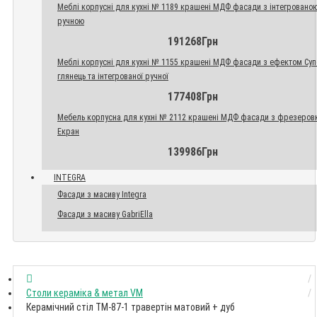
Меблі корпусні для кухні № 1189 крашені МДФ фасади з інтегровано
ручною
191268Грн
Меблі корпусні для кухні № 1155 крашені МДФ фасади з ефектом Су
глянець та інтегрованої ручної
177408Грн
Мебель корпусна для кухні № 2112 крашені МДФ фасади з фрезеров
Екран
139986Грн
INTEGRA
Фасади з масиву Integra
Фасади з масиву GabriElla
Столи кераміка & метал VM
Керамічний стіл TM-87-1 травертін матовий + дуб