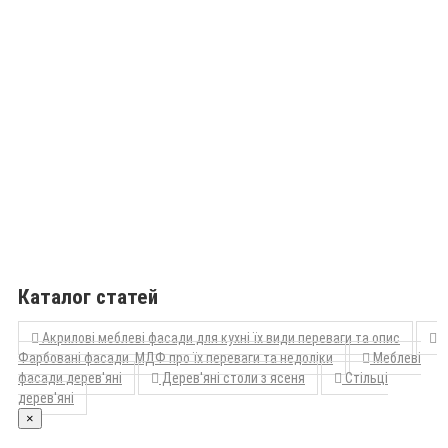
Каталог статей
Акрилові меблеві фасади для кухні їх види переваги та опис
Фарбовані фасади МДФ про їх переваги та недоліки
Меблеві
фасади дерев'яні
Дерев'яні столи з ясеня
Стільці
дерев'яні
×