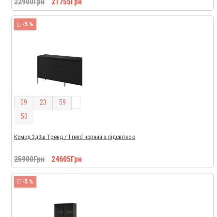
22900Грн
21755Грн
-5 %
0
9
2
3
5
9
5
2
Комод 2д3ш Тренд / Trend чорний з підсвіткою
25900Грн
24605Грн
-5 %