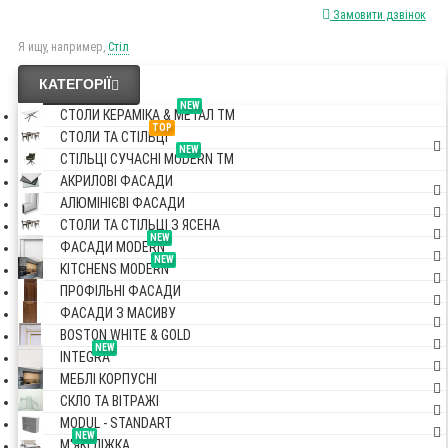
Замовити дзвінок
Я ищу, например,
Стіл
КАТЕГОРІЇ
NEW
СТОЛИ КЕРАМІКА & МЕТАЛ TM
TOP
СТОЛИ ТА СТІЛЬЦІ
NEW
СТІЛЬЦІ СУЧАСНІ MODERN TM
АКРИЛОВІ ФАСАДИ
АЛЮМІНІЄВІ ФАСАДИ
СТОЛИ ТА СТІЛЬЦІ З ЯСЕНА
NEW
ФАСАДИ MODERN
NEW
KITCHENS MODERN
ПРОФІЛЬНІ ФАСАДИ
ФАСАДИ З МАСИВУ
BOSTON WHITE & GOLD
NEW
INTEGRA
МЕБЛІ КОРПУСНІ
СКЛО ТА ВІТРАЖІ
MODUL - STANDART
NEW
М'ЯКІ ЛІЖКА