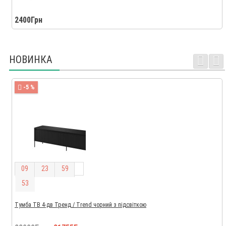
2400Грн
НОВИНКА
-5 %
0
9
2
3
5
9
5
2
Тумба ТВ 4-дв Тренд / Trend чорний з підсвіткою