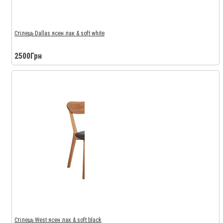
Стілець Dallas ясен лак & soft white
2500Грн
Стілець West ясен лак & soft black