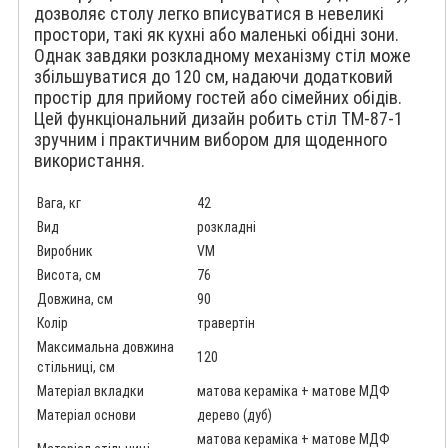
дозволяє столу легко вписуватися в невеликі
простори, такі як кухні або маленькі обідні зони.
Однак завдяки розкладному механізму стіл може
збільшуватися до 120 см, надаючи додатковий
простір для прийому гостей або сімейних обідів.
Цей функціональний дизайн робить стіл TM-87-1
зручним і практичним вибором для щоденного
використання.
Вага, кг
42
Вид
розкладні
Виробник
VM
Висота, см
76
Довжина, см
90
Колір
травертін
Максимальна довжина
120
стільниці, см
Матеріал вкладки
матова кераміка + матове МДФ
Матеріал основи
дерево (дуб)
матова кераміка + матове МДФ