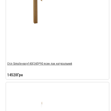
Стіл Simple-easy140(240)*90 ясен лак натуральний
14520Грн