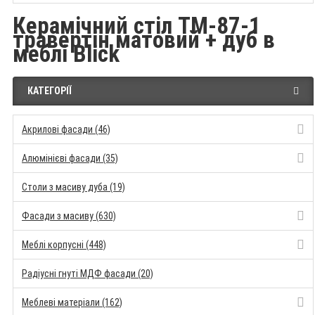
Керамічний стіл TM-87-1
травертін матовий + дуб в
меблі Blick
КАТЕГОРІЇ
Акрилові фасади (46)
Алюмінієві фасади (35)
Столи з масиву дуба (19)
Фасади з масиву (630)
Меблі корпусні (448)
Радіусні гнуті МДФ фасади (20)
Меблеві матеріали (162)