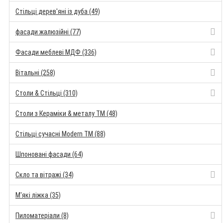
Стільці дерев'яні із дуба (49)
фасади жалюзійні (77)
Фасади меблеві МДФ (336)
Вітальні (258)
Столи & Стільці (310)
Столи з Кераміки & металу TM (48)
Стільці сучасні Modern TM (88)
Шпоновані фасади (64)
Скло та вітражі (34)
М'які ліжка (35)
Пиломатеріали (8)