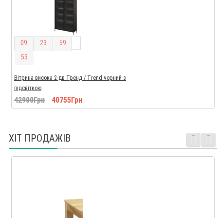
0
9
2
3
5
9
5
2
Вітрина висока 2-дв Тренд / Trend чорний з
підсвіткою
42900Грн
40755Грн
ХІТ ПРОДАЖІВ