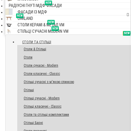
NEW
РАДІУСНІ ГНУТІ МДФ ФАСАДИ
ФАСАДИ ІЗ МДФ
NEW
OAKLAND
NEW
СТОЛИ КЕРАМІ & МЕТАЛ VM
NEW
СТІЛЬЦІ СУЧАСНІ MODERN VM
TOP
NEW
NEW
NEW
СТОЛИ ТА СТІЛЬЦІ
Столи & Стільці
Столи
Столи сучасні - Modern
Столи класичні - Classic
Стільці сучасні з м'якою спинкою
Стільці
Стільці сучасні - Modern
Стільці класичні - Classic
Столи та стільці комплектами
Стільці Барні