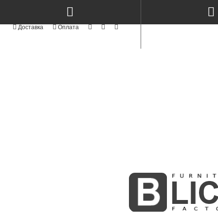
КАТЕГОРІЇ
NEW
СТОЛИ КЕРАМІКА & МЕТАЛ TM
TOP
СТОЛИ ТА СТІЛЬЦІ
NEW
СТІЛЬЦІ СУЧАСНІ MODERN TM
АКРИЛОВІ ФАСАДИ
АЛЮМІНІЄВІ ФАСАДИ
СТОЛИ ТА СТІЛЬЦІ З ЯСЕНА
NEW
ФАСАДИ MODERN
NEW
KITCHENS MODERN
ПРОФІЛЬНІ ФАСАДИ
ФАСАДИ З МАСИВУ
BOSTON WHITE & GOLD
NEW
INTEGRA
МЕБЛІ КОРПУСНІ
СКЛО ТА ВІТРАЖІ
MODUL - STANDART
NEW
М'ЯКІ ЛІЖКА
NEW
РАДІУСНІ ГНУТІ МДФ ФАСАДИ
ФАСАДИ ІЗ МДФ
NEW