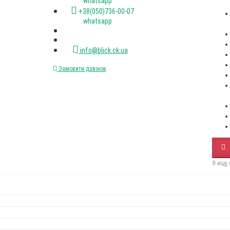
(067)XXX-XX-XX
(050)XXX-XX-XX
Стіл RoundNew 110(160)
Стілець Dall
розкладний ясен лак венге
black
Пн-пт. с 9-00 до 18-00
12650Грн
2500Грн
+38(067)472-47-33 viber
+38(050)736-00-07 viber
+38(093)077-40-47 whatsapp
+38(067)472-47-33 whatsapp
+38(050)736-00-07 whatsapp
info@blick.ck.ua